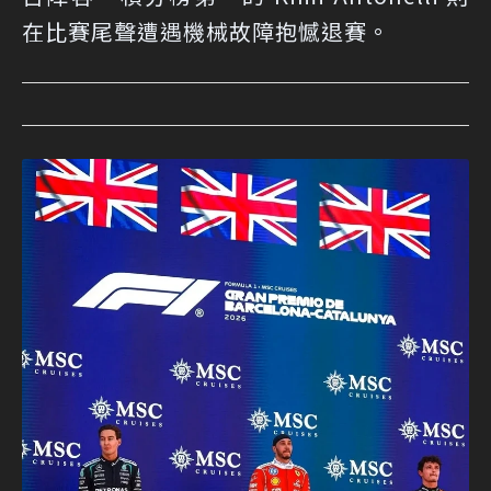
在比賽尾聲遭遇機械故障抱憾退賽。