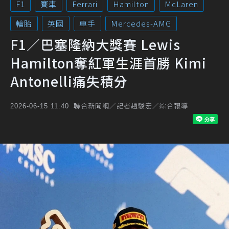
F1
賽車
Ferrari
Hamilton
McLaren
輪胎
英國
車手
Mercedes-AMG
F1／巴塞隆納大獎賽 Lewis
Hamilton奪紅軍生涯首勝 Kimi
Antonelli痛失積分
聯合新聞網／記者趙駿宏／綜合報導
2026-06-15 11:40