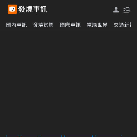
國內車訊
發燒試駕
國際車訊
電能世界
交通新訊