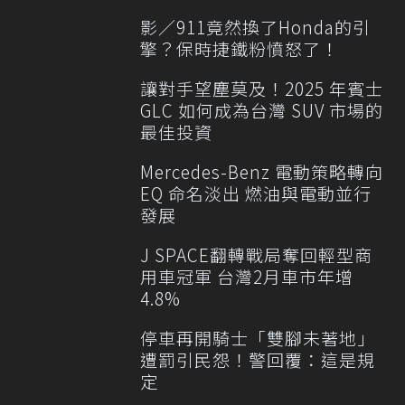
影／911竟然換了Honda的引
擎？保時捷鐵粉憤怒了！
讓對手望塵莫及！2025 年賓士
GLC 如何成為台灣 SUV 市場的
最佳投資
Mercedes-Benz 電動策略轉向
EQ 命名淡出 燃油與電動並行
發展
J SPACE翻轉戰局奪回輕型商
用車冠軍 台灣2月車市年增
4.8%
停車再開騎士「雙腳未著地」
遭罰引民怨！警回覆：這是規
定