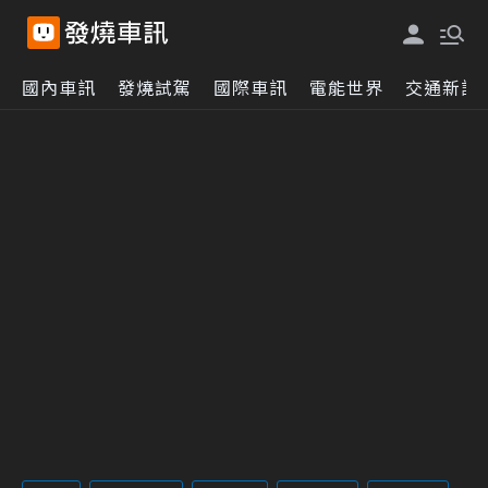
國內車訊
發燒試駕
國際車訊
電能世界
交通新訊