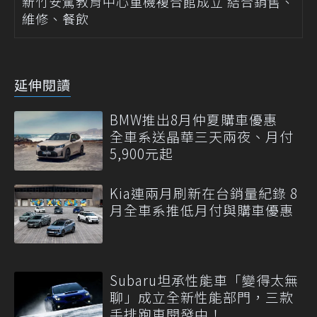
新竹安駕教育中心重機複合館成立 結合銷售、
維修、餐飲
延伸閱讀
BMW推出8月仲夏購車優惠
全車系送晶華三天兩夜、月付
5,900元起
Kia連兩月刷新在台銷量紀錄 8
月全車系推低月付與購車優惠
Subaru坦承性能車「變得太無
聊」成立全新性能部門，三款
手排跑車開發中！