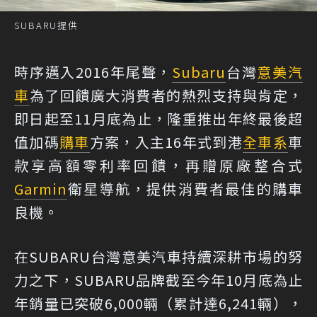
SUBARU提供
時序邁入2016年尾聲，
Subaru
台灣
意美汽
車
為了回饋廣大消費者的熱烈支持與肯定，
即日起至11月底為止，隆重推出年終最後超
值加碼
購車
方案，入主16年式到港
全車系
車
款享高額零利率回饋，再贈原廠整合式
Garmin
衛星導航，提供消費者最佳的購車
良機。
在SUBARU台灣意美汽車持續深耕市場的努
力之下，SUBARU品牌截至今年10月底為止
年銷量已突破6,000輛（累計達6,241輛），