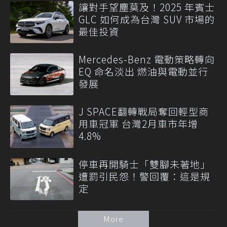
讓對手望塵莫及！2025 年賓士
GLC 如何成為台灣 SUV 市場的
最佳投資
Mercedes-Benz 電動策略轉向
EQ 命名淡出 燃油與電動並行
發展
J SPACE翻轉戰局奪回輕型商
用車冠軍 台灣2月車市年增
4.8%
停車再開騎士「雙腳未著地」
遭罰引民怨！警回覆：這是規
定
More