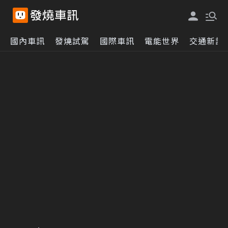
國內車訊
發燒試駕
國際車訊
電能世界
交通新訊