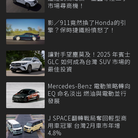
市場尋商機！
影／911竟然換了Honda的引
擎？保時捷鐵粉憤怒了！
讓對手望塵莫及！2025 年賓士
GLC 如何成為台灣 SUV 市場的
最佳投資
Mercedes-Benz 電動策略轉向
EQ 命名淡出 燃油與電動並行
發展
J SPACE翻轉戰局奪回輕型商
用車冠軍 台灣2月車市年增
4.8%