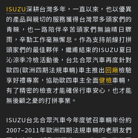
ISUZU
深耕台灣多年，一直以來，也以優異
的產品與親切的服務獲得台灣眾多頭家們的
青睞，也一路陪伴辛苦頭家們無論晴日驟
雨，辛勤工作毫無懈怠。作為支持前線打拼
頭家們的最佳夥伴，繼甫結束的ISUZU夏日
沁涼季冷檢活動後，台北合眾汽車再度針對
歐四(歐洲四期法規車輛)車主推出
回廠
檢驗
享好禮專案，協助歐四車主全面
健檢
車輛，
有了精密的檢查才能確保行車安心，也才能
無後顧之憂的打拼事業。
ISUZU台北合眾汽車今年度號召車輛年份約
2007–2011年歐洲四期法規車輛的老朋友們