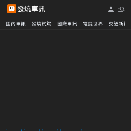
國內車訊
發燒試駕
國際車訊
電能世界
交通新訊