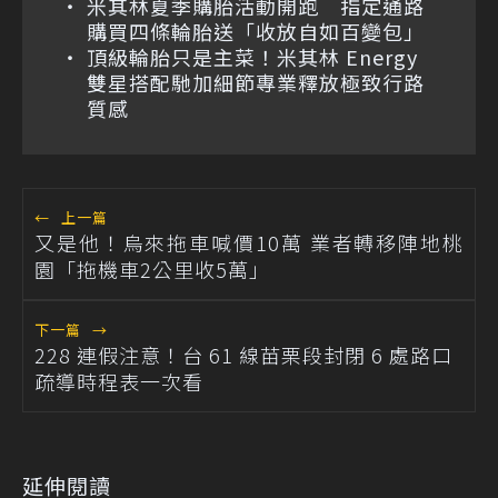
米其林夏季購胎活動開跑 指定通路
購買四條輪胎送「收放自如百變包」
頂級輪胎只是主菜！米其林 Energy
雙星搭配馳加細節專業釋放極致行路
質感
←
上一篇
又是他！烏來拖車喊價10萬 業者轉移陣地桃
園「拖機車2公里收5萬」
下一篇
→
228 連假注意！台 61 線苗栗段封閉 6 處路口
疏導時程表一次看
延伸閱讀