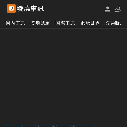
國內車訊
發燒試駕
國際車訊
電能世界
交通新訊