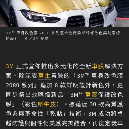
3M™ 車身改色膜 2080 系列適合進行局部線條改色與創意線
條設計。 圖／3M 提供
3M
正式宣佈推出多元化的全新
車膜
解決方
案。除深受
車主
青睞的「3M™ 車身改色膜
2080 系列」追加 8 款鮮明設計新色外，更
同步祭出战略級新品「3M™
車漆
保護改色
膜」（彩色
犀牛皮
）。憑藉近 30 款高質感
色系與革命性「乾貼」技術，3M 成功將卓
越防護與個性化美感完美結合，再度定義車