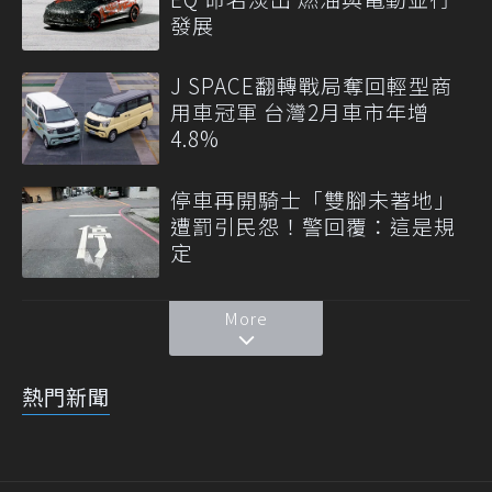
發展
J SPACE翻轉戰局奪回輕型商
用車冠軍 台灣2月車市年增
4.8%
停車再開騎士「雙腳未著地」
遭罰引民怨！警回覆：這是規
定
More
熱門新聞