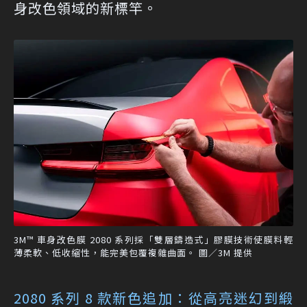
身改色領域的新標竿。
3M™ 車身改色膜 2080 系列採「雙層鑄造式」膠膜技術使膜料輕
薄柔軟、低收縮性，能完美包覆複雜曲面。 圖／3M 提供
2080 系列 8 款新色追加：從高亮迷幻到緞