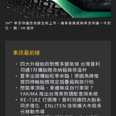
3M™ 車漆保護改色膜全新上市，讓車身美感與車漆保護一次到
位。 圖／3M 提供
車訊最前線
四大升級胎款對應多變氣候 台灣普利
司通7月購胎贈收納箱與保溫杯
夏季出遊購胎旺季來臨！德國馬牌推
買四條輪胎贈限定摺疊箱與旅行枕
想裝車頂箱、車邊帳或自行車架？
YAKIMA 推出台灣車款適配查詢系統
RE-71RZ 打頭陣！普利司通四大胎系
同步進化 ENLITEN 技術擴大布局多
元移動市場