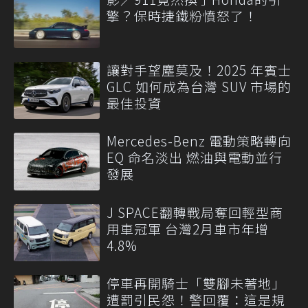
擎？保時捷鐵粉憤怒了！
讓對手望塵莫及！2025 年賓士
GLC 如何成為台灣 SUV 市場的
最佳投資
Mercedes-Benz 電動策略轉向
EQ 命名淡出 燃油與電動並行
發展
J SPACE翻轉戰局奪回輕型商
用車冠軍 台灣2月車市年增
4.8%
停車再開騎士「雙腳未著地」
遭罰引民怨！警回覆：這是規