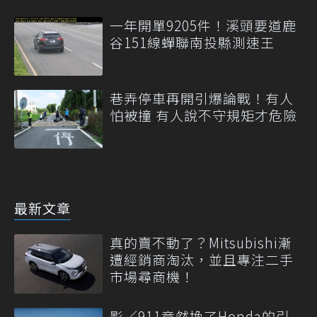
一年開單9205件！溪頭要道鹿
谷151線蟬聯南投縣測速王
巷弄停車再開引爆論戰！有人
怕被撞 有人說不守規矩才危險
最新文章
真的賣不動了？Mitsubishi漸
遭經銷商淘汰，並且專注二手
市場尋商機！
影／911竟然換了Honda的引