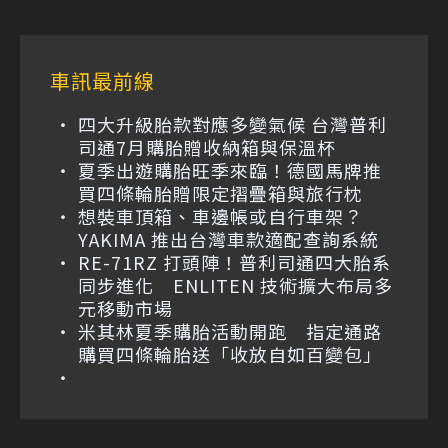
車訊最前線
四大升級胎款對應多變氣候 台灣普利
司通7月購胎贈收納箱與保溫杯
夏季出遊購胎旺季來臨！德國馬牌推
買四條輪胎贈限定摺疊箱與旅行枕
想裝車頂箱、車邊帳或自行車架？
YAKIMA 推出台灣車款適配查詢系統
RE-71RZ 打頭陣！普利司通四大胎系
同步進化 ENLITEN 技術擴大布局多
元移動市場
米其林夏季購胎活動開跑 指定通路
購買四條輪胎送「收放自如百變包」