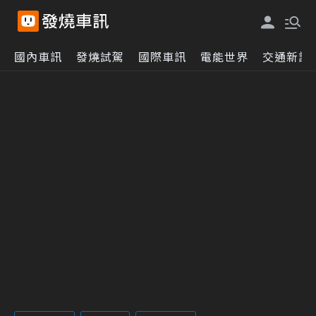
國內車訊
發燒試駕
國際車訊
電能世界
交通新訊