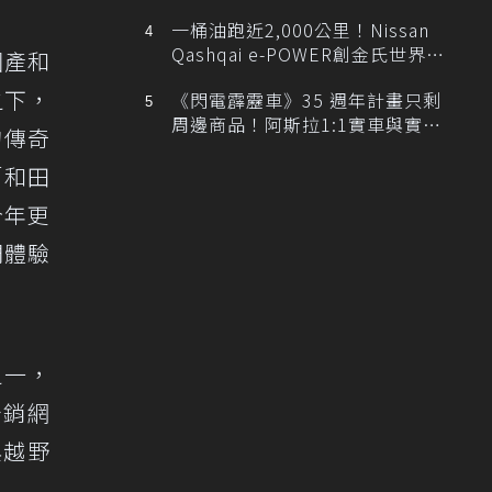
排跑車開發中！
一桶油跑近2,000公里！Nissan
Qashqai e-POWER創金氏世界紀
國產和
錄
之下，
《閃電霹靂車》35 週年計畫只剩
周邊商品！阿斯拉1:1實車與實體
的傳奇
展覽雙雙喊卡
「和田
今年更
們體驗
之一，
分銷網
與越野