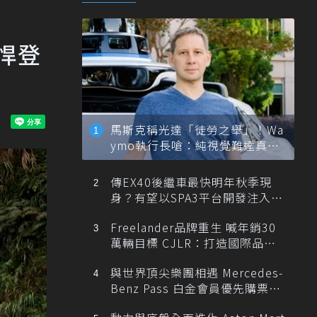
剽悍登
馬斯克稱光達「徒勞之舉」！Wa
ymo執行長嗆：純視覺難達真正
自動駕駛
傳EX40後繼車最快明年秋季現
身？有望以SPA3平台開發注入80
0V動力
Freelander品牌重生 喊年銷30
萬輛目標 CJLR：打造國際品牌
半數銷量來自全球！
與世界頂尖樂團相遇 Mercedes-
Benz Pass 白金會員優先購票維
也納愛樂