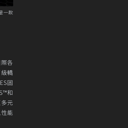
這是一款
國際各
高級轎
ES固
S™和
更多元
血性能