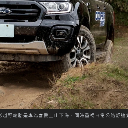
4S™全地形越野輪胎是專為喜愛上山下海、同時重視日常公路舒