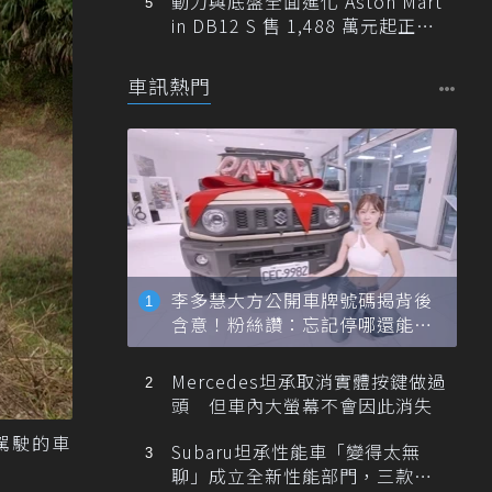
動力與底盤全面進化 Aston Mart
in DB12 S 售 1,488 萬元起正式
登台
車訊熱門
李多慧大方公開車牌號碼揭背後
含意！粉絲讚：忘記停哪還能幫
忙找車
Mercedes坦承取消實體按鍵做過
頭 但車內大螢幕不會因此消失
適駕駛的車
Subaru坦承性能車「變得太無
聊」成立全新性能部門，三款手