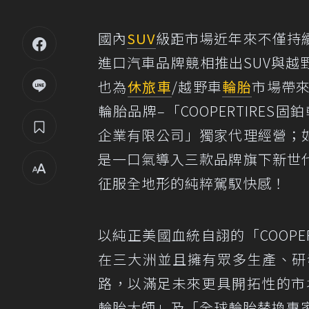
國內
SUV
級距市場近年來不僅持
進口汽車品牌競相推出SUV與
也為
休旅車
/越野車
輪胎
市場帶
輪胎品牌–「COOPERTIRE
企業有限公司」獨家代理經營；
是一口氣導入三款品牌旗下新世
征服全地形的純粹駕馭快感！
以純正美國血統自詡的「COOPE
在三大洲並且擁有眾多生產、研
路，以滿足未來更具開拓性的市
輪胎大師」及「全球輪胎替換專