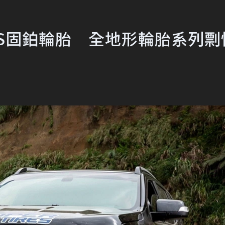
RES固鉑輪胎 全地形輪胎系列