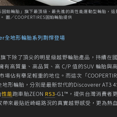
RTIRES固鉑輪胎」旗下最頂級、最先進的高性能運動型輪胎，
圖／COOPERTIRES固鉑輪胎提供
erer全地形輪胎系列剽悍登場
」品牌旗下除了頂尖的明星級越野輪胎產品，持續在
高質量、高品質、高 C/P 值的SUV 輪胎與
市場佔有舉足輕重的地位。而這次「COOPERTIR
輪胎，分別是最新世代的Discoverer AT3 4
動
性能
跑車胎ZEON
RS3
-G1™，提供台灣消費者
家帶來最貼近崎嶇路況的真實越野感受，更為熱