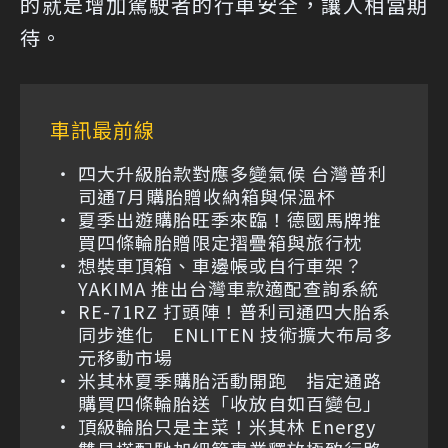
的就是增加駕駛者的行車安全，讓人相當期
待。
車訊最前線
四大升級胎款對應多變氣候 台灣普利
司通7月購胎贈收納箱與保溫杯
夏季出遊購胎旺季來臨！德國馬牌推
買四條輪胎贈限定摺疊箱與旅行枕
想裝車頂箱、車邊帳或自行車架？
YAKIMA 推出台灣車款適配查詢系統
RE-71RZ 打頭陣！普利司通四大胎系
同步進化 ENLITEN 技術擴大布局多
元移動市場
米其林夏季購胎活動開跑 指定通路
購買四條輪胎送「收放自如百變包」
頂級輪胎只是主菜！米其林 Energy