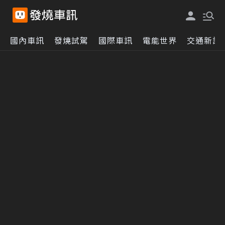
國內車訊
發燒試駕
國際車訊
電能世界
交通新訊