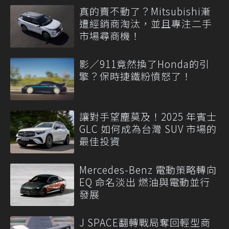
真的賣不動了？Mitsubishi漸
遭經銷商淘汰，並且專注二手
市場尋商機！
影／911竟然換了Honda的引
擎？保時捷鐵粉憤怒了！
讓對手望塵莫及！2025 年賓士
GLC 如何成為台灣 SUV 市場的
最佳投資
Mercedes-Benz 電動策略轉向
EQ 命名淡出 燃油與電動並行
發展
J SPACE翻轉戰局奪回輕型商