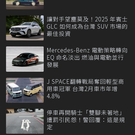
讓對手望塵莫及！2025 年賓士
GLC 如何成為台灣 SUV 市場的
最佳投資
Mercedes-Benz 電動策略轉向
EQ 命名淡出 燃油與電動並行
發展
J SPACE翻轉戰局奪回輕型商
用車冠軍 台灣2月車市年增
4.8%
停車再開騎士「雙腳未著地」
遭罰引民怨！警回覆：這是規
定