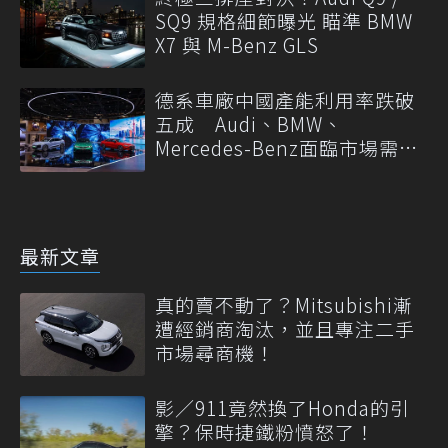
SQ9 規格細節曝光 瞄準 BMW
X7 與 M-Benz GLS
德系車廠中國產能利用率跌破
五成 Audi、BMW、
Mercedes-Benz面臨市場需求
轉變
最新文章
真的賣不動了？Mitsubishi漸
遭經銷商淘汰，並且專注二手
市場尋商機！
影／911竟然換了Honda的引
擎？保時捷鐵粉憤怒了！