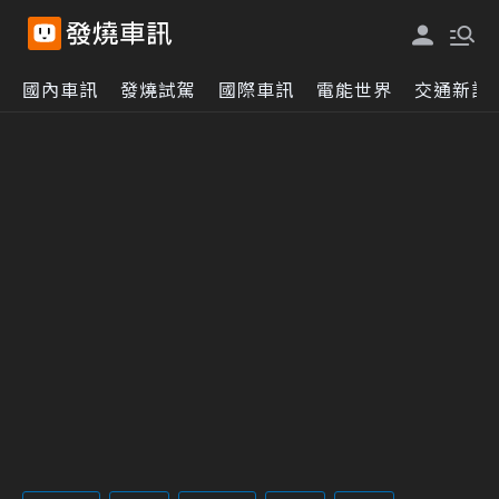
國內車訊
發燒試駕
國際車訊
電能世界
交通新訊