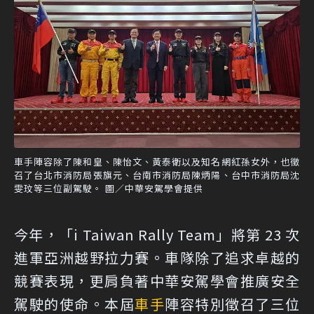
車手陣容除了陳和皇、陳怡文、黃泰衛以及知名網紅孫女外，也徵
召了台北市消防局張旗元、台南市消防局陳炳陽、台中市消防局沈
雯玟等三位副駕駛。 圖／中華安駕學會提供
今年，「i Taiwan Rally Team」將第 23 次
進軍亞洲越野拉力賽。車隊除了追求卓越的
競賽表現，更肩負著中華安駕學會推廣安全
駕駛的使命。本屆
車手
陣容特別徵召了三位