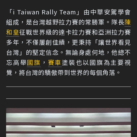
「i Taiwan Rally Team」由中華安駕學會
組成，是台灣越野拉力賽的常勝軍。隊長
陳
和皇
征戰世界級的達卡拉力賽和亞洲拉力賽
多年，不僅屢創佳績，更秉持「讓世界看見
台灣」的堅定信念。無論身處何地，他總不
忘高舉
國旗
，
賽車
塗裝也以國旗為主要視
覺，將台灣的驕傲帶到世界的每個角落。