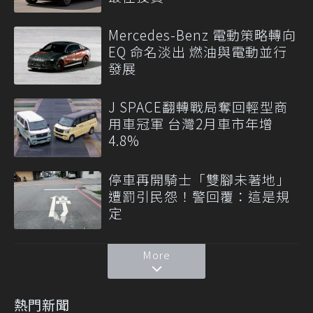
Mercedes-Benz 電動策略轉向
EQ 命名淡出 燃油與電動並行
發展
J SPACE翻轉戰局奪回輕型商
用車冠軍 台灣2月車市年增
4.8%
停車再開騎士「雙腳未著地」
遭罰引民怨！警回覆：這是規
定
More
熱門新聞