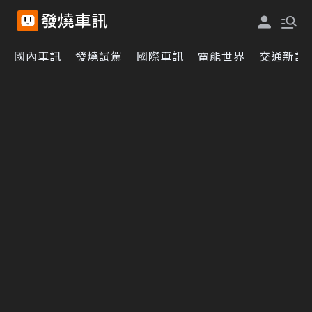
國內車訊
發燒試駕
國際車訊
電能世界
交通新訊