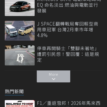
EQ 命名淡出 燃油與電動並行
發展
J SPACE翻轉戰局奪回輕型商
用車冠軍 台灣2月車市年增
4.8%
停車再開騎士「雙腳未著地」
遭罰引民怨！警回覆：這是規
定
More
熱門新聞
F1／重返雪邦！2026年馬來西