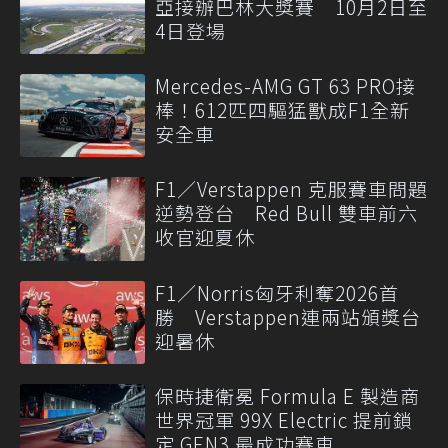
亞接辦巴林大獎賽 10月2日至
4日登場
Mercedes-AMG GT 63 PRO接
棒！612匹四驅猛獸成F1全新
安全車
F1／Verstappen 克服賽車問題
逆勢登台 Red Bull 雙車前六
收官迎夏休
F1／Norris匈牙利奪2026首
勝 Verstappen連兩站頒獎台
迎暑休
保時捷衛冕 Formula E 製造商
世界冠軍 99X Electric 提前鎖
定 GEN3 最成功賽車