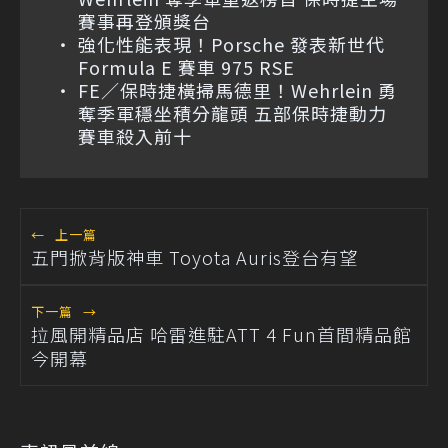
賽事再登頒獎台
強化性能表現！Porsche 發表新世代
Formula E 賽車 975 RSE
FE／保時捷橫掃馬德里！Wehrlein 勇
奪季軍穩坐積分龍頭 五部保時捷動力
賽車殺入前十
←
上一篇
五門掀背版神車 Toyota Auris登台有望
下一篇
→
拉風開精品店 哈雷進駐ATT 4 Fun首間精品館
今開幕