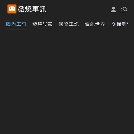
國內車訊
發燒試駕
國際車訊
電能世界
交通新訊