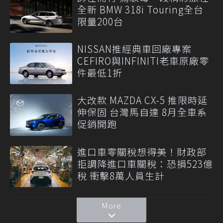
全新 BMW 318i Touring全台
限量200台
NISSAN推經典車回廠專案
CEFIRO與INFINITI老車原廠零
件最低1折
大改款 MAZDA CX-5 推限時延
伸保固 台灣馬自達 8月全車系
促銷開跑
進口車零關稅想得美！財政部
拒調降進口車關稅：恐損523億
稅 衝擊8萬人員生計
More