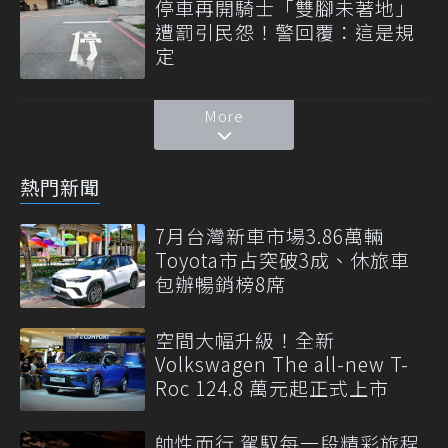
停車再開騎士「雙腳未著地」
遭罰引民怨！警回覆：這是規
定
More
熱門新聞
7月台灣新車市場3.86萬輛
Toyota市占突破3成、休旅車
包辦暢銷榜8席
空間大幅升級！全新
Volkswagen The all-new T-
Roc 124.8 萬元起正式上市
帥性而行 駕馭每一段精彩旅程