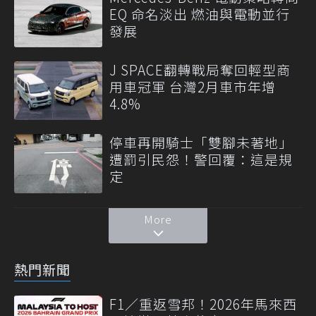
EQ 命名淡出 燃油與電動並行
發展
J SPACE翻轉戰局奪回輕型商
用車冠軍 台灣2月車市年增
4.8%
停車再開騎士「雙腳未著地」
遭罰引民怨！警回覆：這是規
定
More
熱門新聞
F1／重返雪邦！2026年馬來西