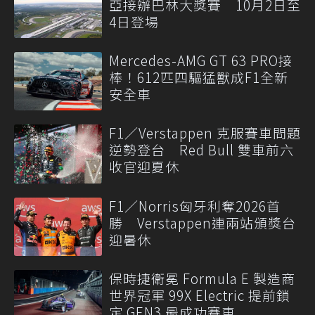
亞接辦巴林大獎賽 10月2日至
4日登場
Mercedes-AMG GT 63 PRO接
棒！612匹四驅猛獸成F1全新
安全車
F1／Verstappen 克服賽車問題
逆勢登台 Red Bull 雙車前六
收官迎夏休
F1／Norris匈牙利奪2026首
勝 Verstappen連兩站頒獎台
迎暑休
保時捷衛冕 Formula E 製造商
世界冠軍 99X Electric 提前鎖
定 GEN3 最成功賽車