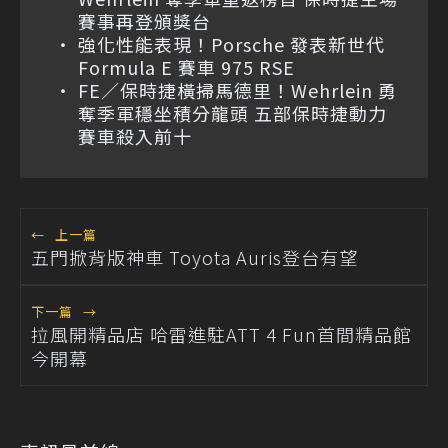
賽事再登頒獎台
強化性能表現！Porsche 發表新世代
Formula E 賽車 975 RSE
FE／保時捷橫掃馬德里！Wehrlein 勇
奪季軍穩坐積分龍頭 五部保時捷動力
賽車殺入前十
←
上一篇
五門掀背版神車 Toyota Auris登台有望
下一篇
→
拉風開精品店 哈雷進駐ATT 4 Fun首間精品館
今開幕