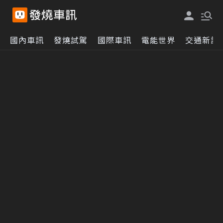
國內車訊
發燒試駕
國際車訊
電能世界
交通新訊