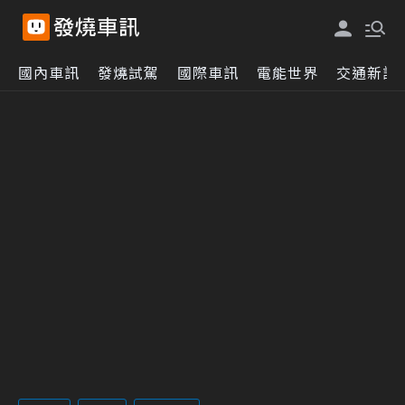
國內車訊
發燒試駕
國際車訊
電能世界
交通新訊