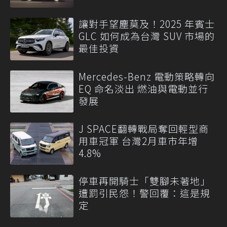
讓對手望塵莫及！2025 年賓士
GLC 如何成為台灣 SUV 市場的
最佳投資
Mercedes-Benz 電動策略轉向
EQ 命名淡出 燃油與電動並行
發展
J SPACE翻轉戰局奪回輕型商
用車冠軍 台灣2月車市年增
4.8%
停車再開騎士「雙腳未著地」
遭罰引民怨！警回覆：這是規
定