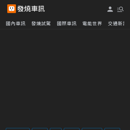
國內車訊
發燒試駕
國際車訊
電能世界
交通新訊