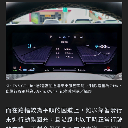
Kia EV6 GT-Line增程版在抵達泰安服務區時，剩餘電量為74%，
此趟行程電耗為5.8km/kWh。 記者黃俐嘉／攝影
而在路幅較為平順的國道上，難以靠著滑行
來進行動能回充，且沿路也以平時正常行駛