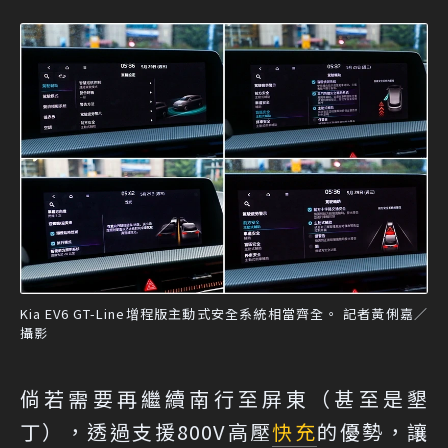
Kia EV6 GT-Line增程版主動式安全系統相當齊全。 記者黃俐嘉／
攝影
倘若需要再繼續南行至屏東（甚至是墾
丁），透過支援800V高壓
快充
的優勢，讓