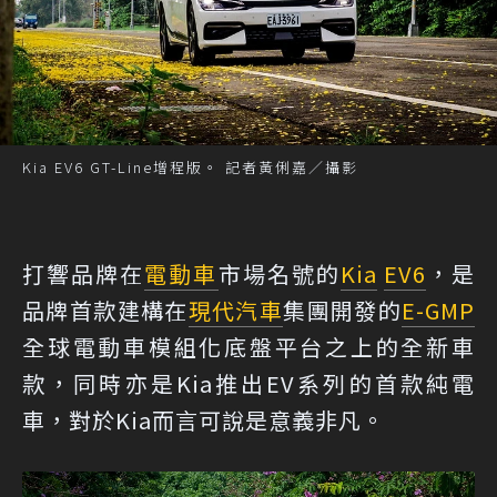
Kia EV6 GT-Line增程版。 記者黃俐嘉／攝影
打響品牌在
電動車
市場名號的
Kia
EV6
，是
品牌首款建構在
現代汽車
集團開發的
E-GMP
全球電動車模組化底盤平台之上的全新車
款，同時亦是Kia推出EV系列的首款純電
車，對於Kia而言可說是意義非凡。