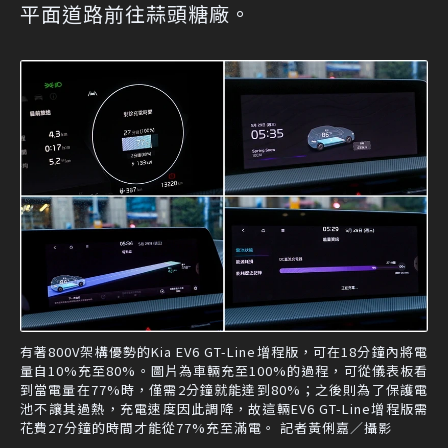
平面道路前往蒜頭糖廠。
有著800V架構優勢的Kia EV6 GT-Line增程版，可在18分鐘內將電
量自10%充至80%。圖片為車輛充至100%的過程，可從儀表板看
到當電量在77%時，僅需2分鐘就能達到80%；之後則為了保護電
池不讓其過熱，充電速度因此調降，故這輛EV6 GT-Line增程版需
花費27分鐘的時間才能從77%充至滿電。 記者黃俐嘉／攝影