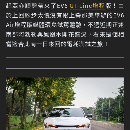
起亞亦順勢帶來了EV6
GT-Line
增程
版！由
於上回腳步太慢沒有跟上森那美舉辦的EV6
Air增程版媒體環島試駕體驗，不過近期正逢
南部阿勃勒與鳳凰木開花盛況，看來是個相
當適合北南一日來回的電耗測試之旅！