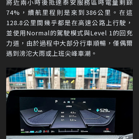
將近兩小時後抵達泰安服務區時電量剩餘
74%，續航里程則是來到386公里。在這
128.8公里間幾乎都是在高速公路上行駛，
並使用Normal的駕駛模式與Level 1的回充
力道，由於過程中大部分行車順暢，僅偶爾
遇到滂沱大雨或上班尖峰車潮。