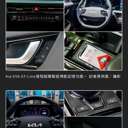
Kia EV6 GT-Line增程版駕駛座標配記憶功能。 記者黃俐嘉／攝影