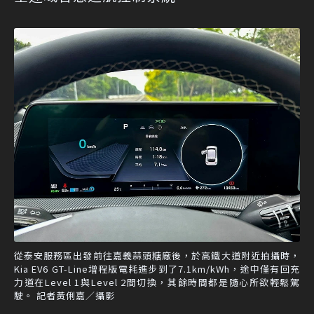
從泰安服務區出發前往嘉義蒜頭糖廠後，於高鐵大道附近拍攝時，
Kia EV6 GT-Line增程版電耗進步到了7.1km/kWh，途中僅有回充
力道在Level 1與Level 2間切換，其餘時間都是隨心所欲輕鬆駕
駛。 記者黃俐嘉／攝影