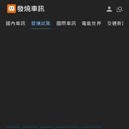
國內車訊
發燒試駕
國際車訊
電能世界
交通新訊