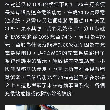
在電量低於10%的狀況下Kia EV6主打的便
是擁有超高速充電的能力，搭載800V高壓電
池系統，只需18分鐘便能將電量從10%充至
80%。果不其然，我們最終花了21分10秒就
將EV6電池從10%充至74%，費用為479
元。至於為什麼沒能達到80%呢？因為在充
電最後階段，U-POWER的充電系統跳出了
系統維護中的警示，導致整座充電站有一小
段時間都無法使用，也因此功率在最後有稍
微減弱，但依舊能充至74%電量已是在水準
之上。這也考驗了未來電動車普及後，各個
充電站危機或故障排除的速度。