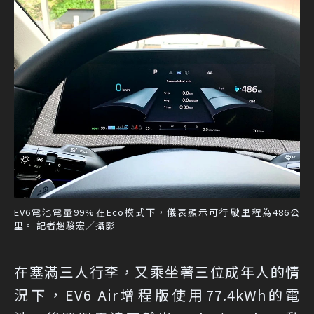
EV6電池電量99%在Eco模式下，儀表顯示可行駛里程為486公
里。 記者趙駿宏／攝影
在塞滿三人行李，又乘坐著三位成年人的情
況下，EV6 Air增程版使用77.4kWh的電