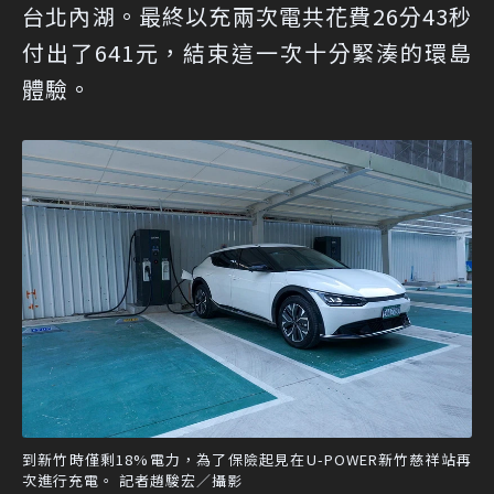
台北內湖。最終以充兩次電共花費26分43秒
付出了641元，結束這一次十分緊湊的環島
體驗。
到新竹時僅剩18%電力，為了保險起見在U-POWER新竹慈祥站再
次進行充電。 記者趙駿宏／攝影