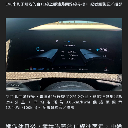
EV6來到了知名的台11線上靜浦北回歸線界標。 記者趙駿宏／攝影
到了北回歸線後，電量64%行駛了229.2公里，剩餘行駛里程為
294公里，平均電耗為8.06km/kWh(儀錶板顯示
12.4kWh/100km)。 記者趙駿宏／攝影
稍作休息後，繼續沿著台11線往南走，中途