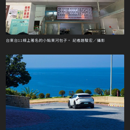
台東台11線上著名的小點東河包子。 記者趙駿宏／攝影