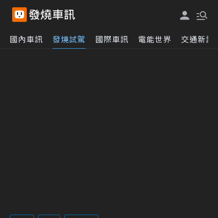
國內車訊
發燒試駕
國際車訊
電能世界
交通新訊