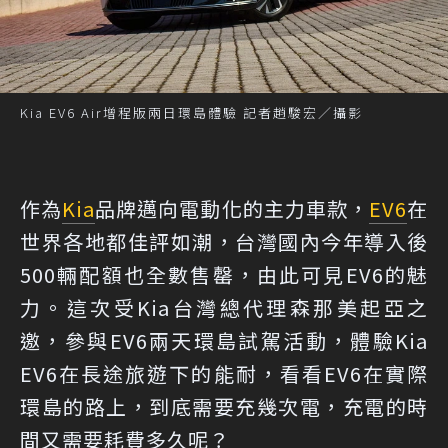
Kia EV6 Air增程版兩日環島體驗 記者趙駿宏／攝影
作為
Kia
品牌邁向電動化的主力車款，
EV6
在
世界各地都佳評如潮，台灣國內今年導入後
500輛配額也全數售罄，由此可見EV6的魅
力。這次受Kia台灣總代理森那美起亞之
邀，參與EV6兩天環島試駕活動，體驗Kia
EV6在長途旅遊下的能耐，看看EV6在實際
環島的路上，到底需要充幾次電，充電的時
間又需要耗費多久呢？