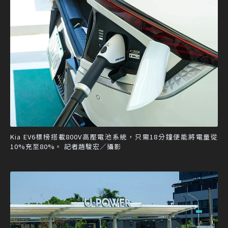
Kia EV6標榜搭載800V高壓電池系統，只需18分鐘便能將電量從
10%充至80%。 記者趙駿宏／攝影