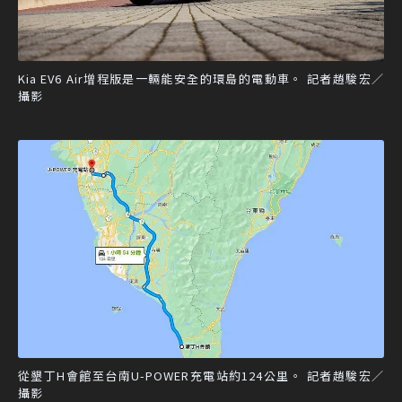
Kia EV6 Air增程版是一輛能安全的環島的電動車。 記者趙駿宏／
攝影
從墾丁H會館至台南U-POWER充電站約124公里。 記者趙駿宏／
攝影