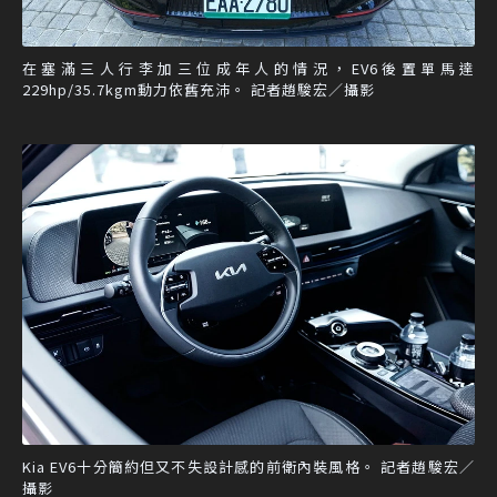
在塞滿三人行李加三位成年人的情況，EV6後置單馬達
229hp/35.7kgm動力依舊充沛。 記者趙駿宏／攝影
Kia EV6十分簡約但又不失設計感的前衛內裝風格。 記者趙駿宏／
攝影