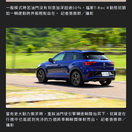
一般模式時若油門沒有刻意加深超過50％，福斯T-Roc R動態就猶
如一輛運動跨界般輕鬆自在。 記者張振群／攝影
當有更大動力需求時，重踩油門使引擎轉速瞬間抬昇下，就算是在
行進中也能感到充沛的力道將車輛瞬間彈射而出。 記者張振群／
攝影