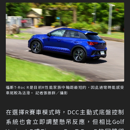
福斯T-Roc R是目前R性能家族中軸距最短的，因此過彎時能感受
車尾較為活潑。 記者張振群／攝影
在選擇R賽車模式時，DCC主動式底盤控制
系統也會立即調整懸吊反應，但相比Golf