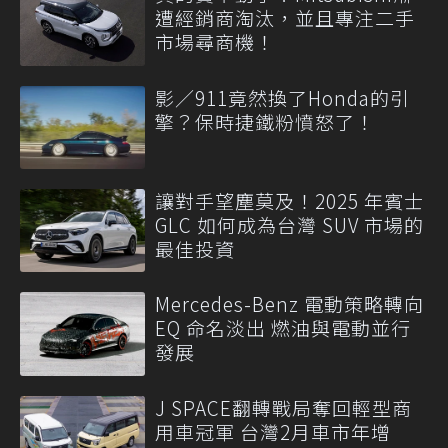
遭經銷商淘汰，並且專注二手
市場尋商機！
影／911竟然換了Honda的引
擎？保時捷鐵粉憤怒了！
讓對手望塵莫及！2025 年賓士
GLC 如何成為台灣 SUV 市場的
最佳投資
Mercedes-Benz 電動策略轉向
EQ 命名淡出 燃油與電動並行
發展
J SPACE翻轉戰局奪回輕型商
用車冠軍 台灣2月車市年增