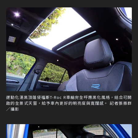
運動化湛黑頂蓬使福斯T-Roc R車艙完全呼應黑化風格，結合可開
啟的全景式天窗，給予車內更好的明亮度與寬闊感。 記者張振群
／攝影