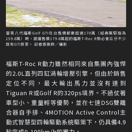
當第八代福斯Golf GTI在台售價都要超過170萬（經典駕馭版為
159.8萬）時，建議售價179.8萬起的福斯T-Roc R勢必會瓜分不少
既有GTI買家。 記者張振群／攝影
福斯T-Roc R動力雖然相同來自集團內強悍
的2.0L直列四缸渦輪增壓引擎，但由於銷售
定位不同，最大輸出馬力並沒有達到
Tiguan R或Golf R的320ps境界。不過仗著
車型小、重量輕等優勢，並在七速DSG雙離
合器自手排、4MOTION Active Control主
動式智慧型四輪驅動系統驅策下，仍具備4.9
秒完成0-100km/h的實力。