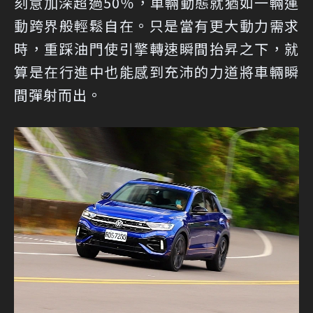
刻意加深超過50％，車輛動態就猶如一輛運
動跨界般輕鬆自在。只是當有更大動力需求
時，重踩油門使引擎轉速瞬間抬昇之下，就
算是在行進中也能感到充沛的力道將車輛瞬
間彈射而出。