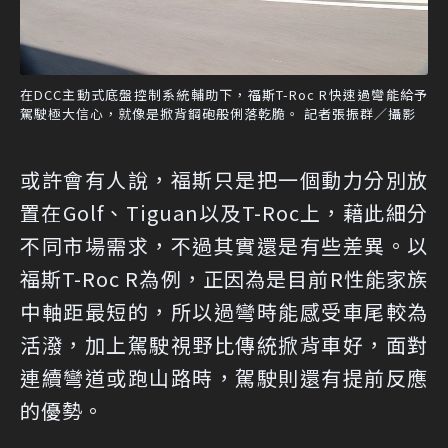
在DCC主動式底盤控制系統輔助下，福斯T-Roc R快速過彎能給予
駕駛極大信心，就像是掀背鋼砲般俐落乾脆。 記者張振群／攝影
或許會有人說，福斯只是把一個動力分別放
置在Golf、Tiguan以及T-Roc上，藉此細分
不同市場需求，不過其實還是有些差異。以
福斯T-Roc R為例，正因為是目前R性能家族
中軸距最短的，所以過彎時能感受車尾較為
活潑，加上駕駛視野比傳統掀背車好，面對
連續彎道或跑山路時，駕駛則還有提前反應
的優勢。