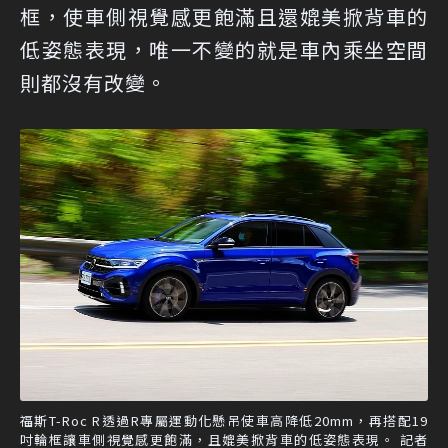
框，使車側視覺感更飽滿且還媲美掀背車的
低姿態表現，唯一不變的就是車內乘坐空間
則都沒有改變。
福斯T-Roc R透過R專屬運動化懸吊使車高降低20mm，再搭配19
吋輪框讓車側視覺感更飽滿，且媲美掀背車的低姿態表現。 記者