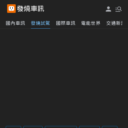
國內車訊
發燒試駕
國際車訊
電能世界
交通新訊