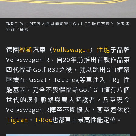
福斯T-Roc R的導入將可能影響到Golf GTI既有市場？ 記者張
振群／攝影
德國
福斯
汽車（
Volkswagen
）
性能
子品牌
Volkswagen R，自20年前推出首款作品第
四代福斯Golf R32之後，就以跳出GTI框架
陸續在Passat、Touareg等車注入「R」性
能基因，完全不畏懼福斯Golf GTI擁有八個
世代的演化脈絡與廣大擁護者，乃至現今
Volkswagen R陣容不斷擴大，甚至連休旅
Tiguan
、
T-Roc
也都直上最高性能定位。