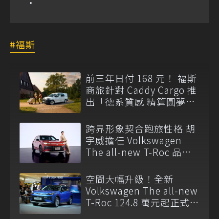
福斯
前三年日付 168 元！ 福斯
商旅針對 Caddy Cargo 推
出「德系質感 精算圓夢」
與「打天下」專案
跨界形象契合跑旅性格 胡
宇威擔任 Volkswagen
The all-new T-Roc 品牌
大使
空間大幅升級！全新
Volkswagen The all-new
T-Roc 124.8 萬元起正式上
市