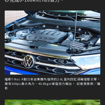
福斯T-Roc R動力來自集團內強悍的2.0L直列四缸渦輪增壓引擎，
擁有300ps最大馬力、40.8kgm峰值扭力輸出。 記者張振群／攝
影