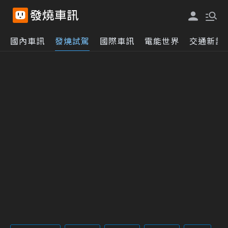
國內車訊
發燒試駕
國際車訊
電能世界
交通新訊