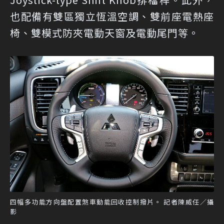
也配備有雙區獨立恆溫空調、雙前座電熱座
椅、雙模式防夾電動天窗及電動尾門等。
四幅多功能方向盤配置煞車動能回收控制撥片。 記者陳威任／攝
影