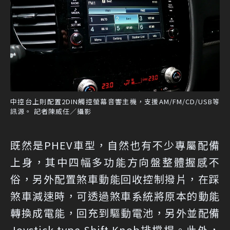
中控台上則配置2DIN觸控螢幕音響主機，支援AM/FM/CD/USB等
訊源。 記者陳威任／攝影
既然是PHEV車型，自然也有不少專屬配備
上身，其中四幅多功能方向盤整體握感不
俗，另外配置煞車動能回收控制撥片，在踩
煞車減速時，可透過煞車系統將原本的動能
轉換成電能，回充到驅動電池，另外並配備
Joystick-type Shift Knob排檔桿。此外，