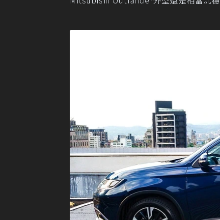
Mitsubishi Outlander外型還是