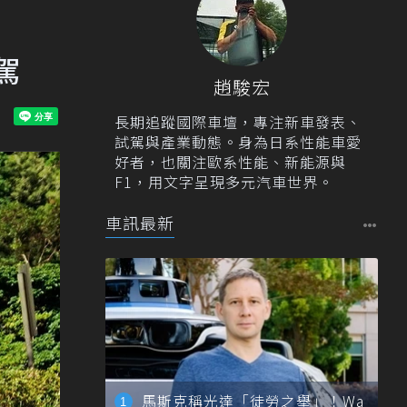
試駕
趙駿宏
長期追蹤國際車壇，專注新車發表、
試駕與產業動態。身為日系性能車愛
好者，也關注歐系性能、新能源與
F1，用文字呈現多元汽車世界。
車訊最新
馬斯克稱光達「徒勞之舉」！Wa