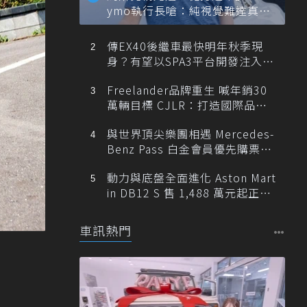
ymo執行長嗆：純視覺難達真正
自動駕駛
傳EX40後繼車最快明年秋季現
身？有望以SPA3平台開發注入80
0V動力
Freelander品牌重生 喊年銷30
萬輛目標 CJLR：打造國際品牌
半數銷量來自全球！
與世界頂尖樂團相遇 Mercedes-
Benz Pass 白金會員優先購票維
也納愛樂
動力與底盤全面進化 Aston Mart
in DB12 S 售 1,488 萬元起正式
登台
車訊熱門