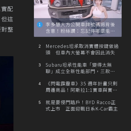
其實配
，但這
李多慧大方公開車牌號碼揭背後
疑對整
含意！粉絲讚：忘記停哪還能幫
忙找車
Mercedes坦承取消實體按鍵做過
頭 但車內大螢幕不會因此消失
Subaru坦承性能車「變得太無
聊」成立全新性能部門，三款手
排跑車開發中！
《閃電霹靂車》35 週年計畫只剩
周邊商品！阿斯拉1:1實車與實體
展覽雙雙喊卡
就是要侵門踏戶！BYD Racco正
式上市 正面迎戰日系K-Car霸主