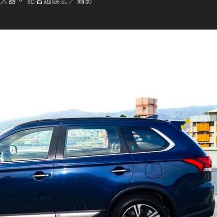
相當沉穩大器。 記者趙駿宏／攝影