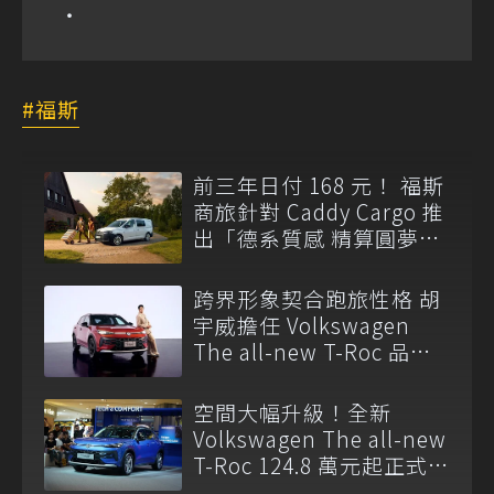
福斯
前三年日付 168 元！ 福斯
商旅針對 Caddy Cargo 推
出「德系質感 精算圓夢」
與「打天下」專案
跨界形象契合跑旅性格 胡
宇威擔任 Volkswagen
The all-new T-Roc 品牌
大使
空間大幅升級！全新
Volkswagen The all-new
T-Roc 124.8 萬元起正式上
市