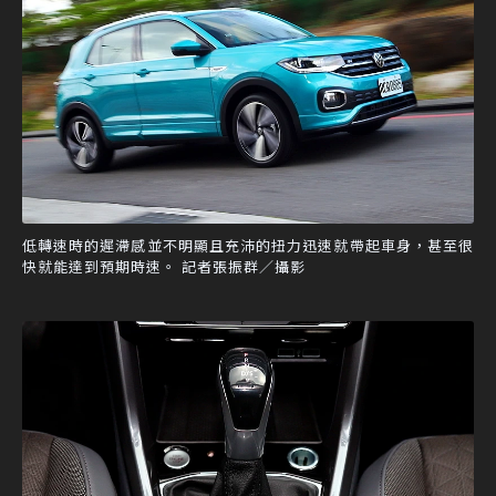
低轉速時的遲滯感並不明顯且充沛的扭力迅速就帶起車身，甚至很
快就能達到預期時速。 記者張振群／攝影