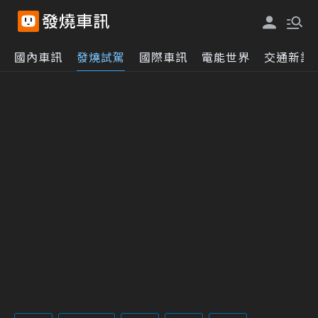
國內車訊
發燒試駕
國際車訊
電能世界
交通新訊