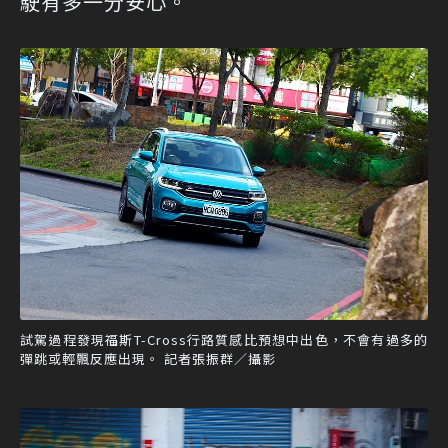
駛有多一分安心。
試駕過程發現福斯T-Cross行路質感比預想中出色，不會有過多的
彈跳或輕飄反應出現。 記者張振群／攝影