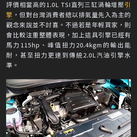
評價相當高的1.0L TSI直列三缸渦輪增壓
引
擎
，但對台灣消費者總以排氣量先入為主的
觀念來說並不討喜。不過若是年輕買家，則
會比較注重整體表現，加上這具引擎已經有
馬力115hp、峰值扭力20.4kgm的輸出能
耐，甚至扭力更達到傳統2.0L汽油引擎水
準。