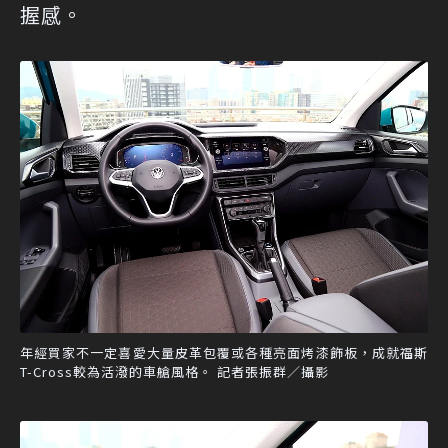
握感。
年經買家不一定喜愛大量皮革包覆或各種亮面烤漆飾板，成就福斯
T-Cross較為活潑的車艙風格。 記者張振群／攝影