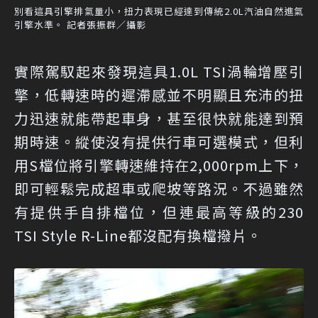
別看這具引擎排氣量小，扭力表現已經達到傳統2.0L汽油自然進氣
引擎水準。 記者張振群／攝影
實際駕馭起來發現這具1.0L TSI渦輪增壓引
擎，低轉速時的遲滯感並不明顯且充沛的扭
力迅速就能帶起車身，甚至很快就能達到預
期時速。縱使沒有提供行車可選模式，但利
用S檔位將引擎轉速維持在2,000rpm上下，
即可輕鬆完成超車或爬坡等路況。不過雖然
有提供手自排檔位，但連最高等級的230
TSI Style R-Line都沒配有換檔撥片。