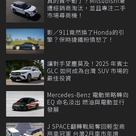
真的賣不動了？Mitsubishi漸
遭經銷商淘汰，並且專注二手
市場尋商機！
影／911竟然換了Honda的引
擎？保時捷鐵粉憤怒了！
讓對手望塵莫及！2025 年賓士
GLC 如何成為台灣 SUV 市場的
最佳投資
Mercedes-Benz 電動策略轉向
EQ 命名淡出 燃油與電動並行
發展
J SPACE翻轉戰局奪回輕型商
用車冠軍 台灣2月車市年增