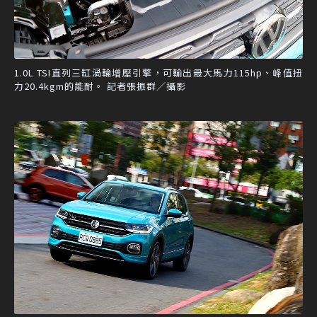
1.0L TSI直列三缸渦輪增壓引擎，可輸出最大馬力115hp、峰值扭
力20.4kgm的能耐。 記者張振群／攝影