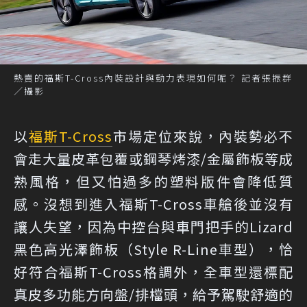
熱賣的福斯T-Cross內裝設計與動力表現如何呢？ 記者張振群
／攝影
以
福斯
T-Cross
市場定位來說，內裝勢必不
會走大量皮革包覆或鋼琴烤漆/金屬飾板等成
熟風格，但又怕過多的塑料版件會降低質
感。沒想到進入福斯T-Cross車艙後並沒有
讓人失望，因為中控台與車門把手的Lizard
黑色高光澤飾板（Style R-Line車型），恰
好符合福斯T-Cross格調外，全車型還標配
真皮多功能方向盤/排檔頭，給予駕駛舒適的