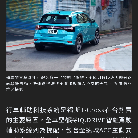
優異的車身剛性匹配韌度十足的懸吊系統，不僅可以吸收大部分路
面顛簸震動，快速過彎時也不會出現讓人不安的搖晃。 記者張振
群／攝影
行車輔助科技系統是福斯T-Cross在台熱賣
的主要原因，全車型都將IQ.DRIVE智能駕駛
輔助系統列為標配，包含全速域ACC主動式