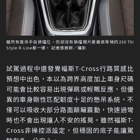
雖然有提供手自排檔位，但卻沒有換檔撥片連最高等級的230 TSI
Style R-Line都一樣。 記者張振群／攝影
試駕過程中還發覺福斯T-Cross行路質感比
預想中出色，本以為跨界高度加上車身尺碼
可能會比較容易出現彈跳或輕飄反應，但優
異的車身剛性匹配韌度十足的懸吊系統，不
僅可以吸收大部分路面顛簸震動，快速過彎
時也不會出現讓人不安的搖晃。雖然福斯T-
Cross非操控派設定，但穩固的底子能讓駕