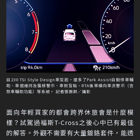
自230 TSI Style Design車型起，還多了Park Assist自動停車輔
助、車道維持及偏移警示、車側盲點、RTA後車橫向車流警示（含
煞車輔助功能）等系統。 記者張振群／攝影
面向年輕買家的都會跨界休旅會是什麼模
樣？試駕過福斯T-Cross之後心中已有最佳
的解答。外觀不需要有大量鍍鉻套件，能透