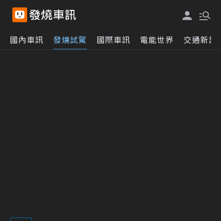
國內車訊
發燒試駕
國際車訊
電能世界
交通新訊