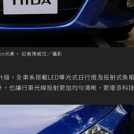
ion元素。 記者陳威任／攝影
升級，全車系搭載LED導光式日行燈及投射式魚
外，也讓行車光線投射更加均勻清晰，更增添科