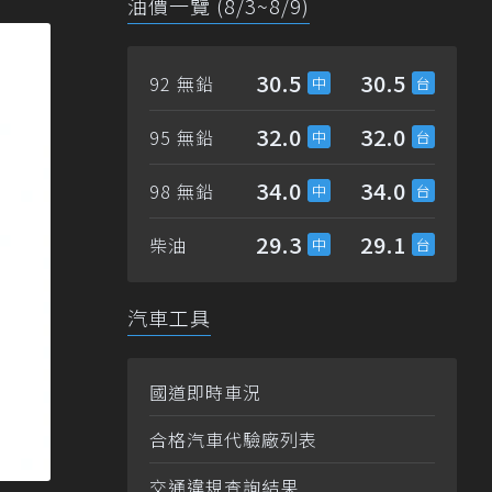
油價一覽 (8/3~8/9)
30.5
30.5
92 無鉛
32.0
32.0
95 無鉛
34.0
34.0
98 無鉛
29.3
29.1
柴油
汽車工具
國道即時車況
合格汽車代驗廠列表
交通違規查詢結果