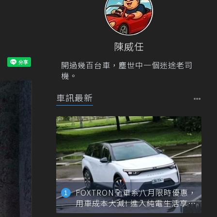
陳威任
開過幾百台車，塵世中一個迷途老司
機。
車訊最新
FOXTRON全車系八月限時優惠，
用車成本大減! 進入純電生活享
「零稅金＋零保養」新時代