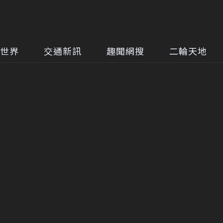
世界
交通新訊
趣聞網搜
二輪天地