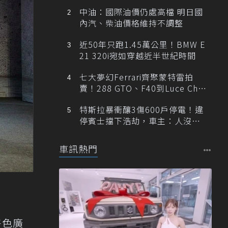
中油：國際油價仍處高檔 明日國
內汽、柴油價格維持不調整
近50年只跑1.45萬公里！BMW E
21 320i宛如穿越近半世紀時間
七大夢幻Ferrari齊聚蒙特雷拍
賣！288 GTO、F40到Luce Cha
ssis 0一次登場
特斯拉暴衝釀3傷600戶停電！違
停賓士擋下浩劫，車主：人沒事
就好
車訊熱門
特色廣