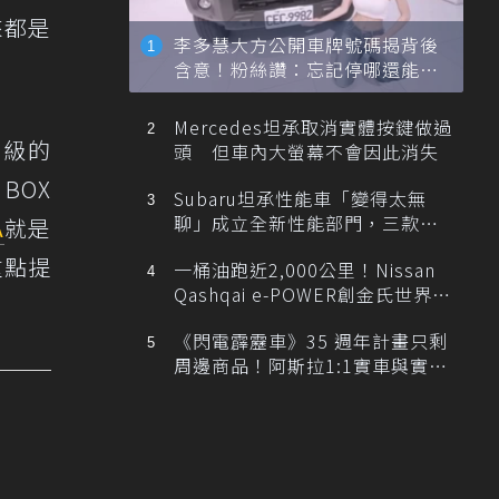
來都是
李多慧大方公開車牌號碼揭背後
含意！粉絲讚：忘記停哪還能幫
忙找車
Mercedes坦承取消實體按鍵做過
同級的
頭 但車內大螢幕不會因此消失
BOX
Subaru坦承性能車「變得太無
聊」成立全新性能部門，三款手
A
就是
排跑車開發中！
重點提
一桶油跑近2,000公里！Nissan
Qashqai e-POWER創金氏世界紀
錄
《閃電霹靂車》35 週年計畫只剩
周邊商品！阿斯拉1:1實車與實體
展覽雙雙喊卡