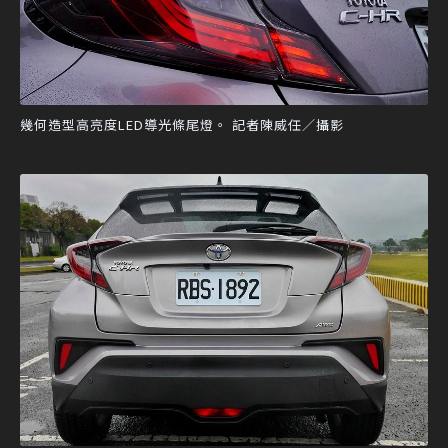
幾何造型高亮度LED導光條尾燈。 記者陳威任／攝影