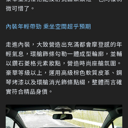
微可惜了。
內裝年輕帶勁 乘坐空間超乎預期
走進內裝，大致營造出充滿都會摩登感的年
輕氣息，環艙飾條勾勒一體成型輪廓，並輔
以鑽石菱格元素妝點，營造時尚座艙氛圍。
豪華等級以上，運用高級棕色軟質皮革、鋼
琴烤漆以及環艙消光飾條點綴，整體而言確
實符合精品身價。