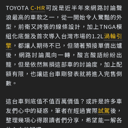
TOYOTA
C-HR
可說是近半年來網路討論聲
浪最高的車款之一，從一開始令人驚豔的外
型，前衛又誇張的線條設計，加上TNGA模
組化底盤及首次導入台灣市場的1.2L
渦輪
引
擎
，都讓人期待不已，但隨著預接單價出爐
後，網路討論風向一轉，酸言酸語紛紛出
籠，但是依然無損這部車的討論度，加上配
額有限，也讓這台車剛發表就將進入完售倒
數。
這台車到底值不值百萬價值？或許是許多車
友們心中的疑惑，筆者在經過實際
試駕
後，
整理幾項心得跟讀者們分享，希望能一解各