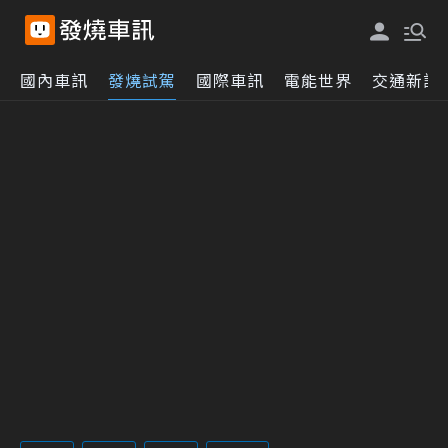
國內車訊
發燒試駕
國際車訊
電能世界
交通新訊