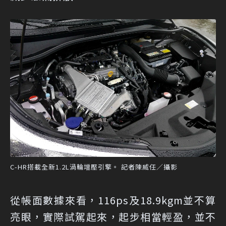
C-HR搭載全新1.2L渦輪增壓引擎。 記者陳威任／攝影
從帳面數據來看，116ps及18.9kgm並不算
亮眼，實際試駕起來，起步相當輕盈，並不