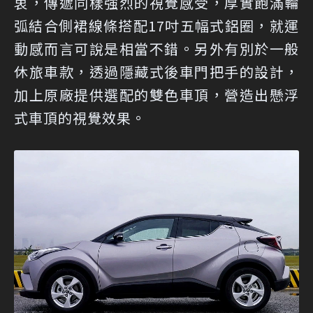
衷，傳遞同樣強烈的視覺感受，厚實飽滿輪
弧結合側裙線條搭配17吋五幅式鋁圈，就運
動感而言可說是相當不錯。另外有別於一般
休旅車款，透過隱藏式後車門把手的設計，
加上原廠提供選配的雙色車頂，營造出懸浮
式車頂的視覺效果。