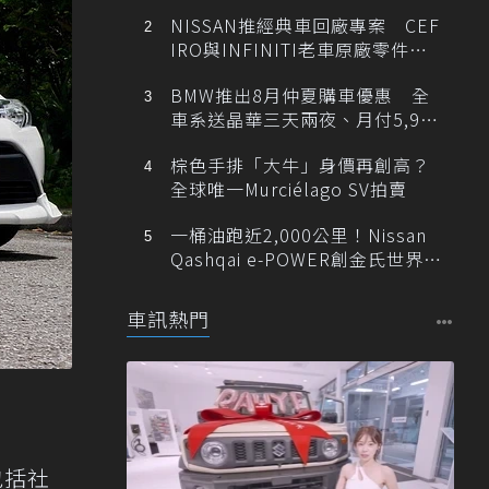
NISSAN推經典車回廠專案 CEF
IRO與INFINITI老車原廠零件最
低1折
BMW推出8月仲夏購車優惠 全
車系送晶華三天兩夜、月付5,900
元起
棕色手排「大牛」身價再創高？
全球唯一Murciélago SV拍賣
一桶油跑近2,000公里！Nissan
Qashqai e-POWER創金氏世界紀
錄
車訊熱門
包括社