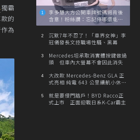
s
獨霸
李多慧大方公開車牌號碼揭背後
車款的
含意！粉絲讚：忘記停哪還能幫
忙找車
者作為
沉默7年不忍了！「車界女神」李
冠儀發長文控職場性騷、黑幕
Mercedes坦承取消實體按鍵做過
頭 但車內大螢幕不會因此消失
大改款 Mercedes-Benz GLA 正
式亮相 純電 643 公里續航小休
旅！
就是要侵門踏戶！BYD Racco正
式上市 正面迎戰日系K-Car霸主