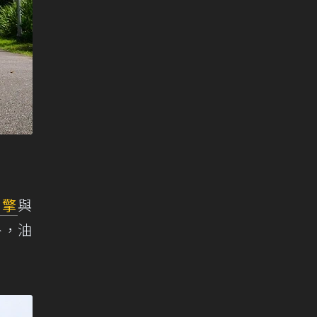
引擎
與
外，油