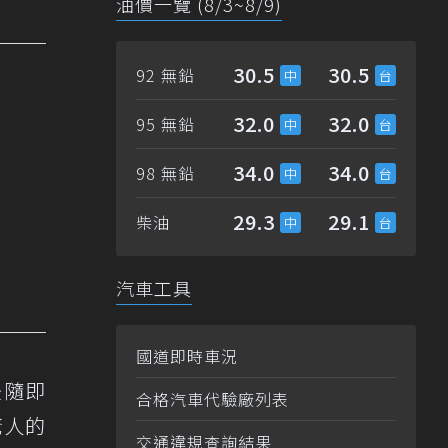
油價一覽 (8/3~8/9)
30.5
30.5
92 無鉛
32.0
32.0
95 無鉛
34.0
34.0
98 無鉛
29.3
29.1
柴油
汽車工具
國道即時車況
後隨即
合格汽車代驗廠列表
驚人的
交通違規查詢結果