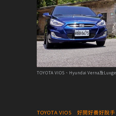
TOYOTA VIOS、Hyundai Verna及L
TOYOTA VIOS 好開好養好脫手