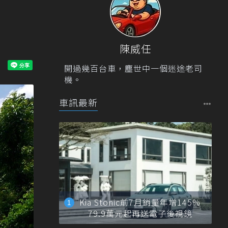
陳威任
開過幾百台車，塵世中一個迷途老司
機。
車訊最新
Kia Stonic前7月銷量年增145%
79.9萬元起再送電子後視鏡