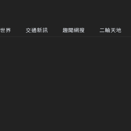
世界
交通新訊
趣聞網搜
二輪天地