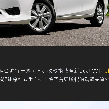
合進行升級，同步改款搭載全新Dual VVT-i
統附可模擬7速序列式手自排，除了有更順暢的駕馭品質