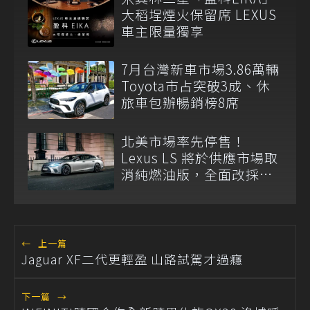
大稻埕煙火保留席 LEXUS
車主限量獨享
7月台灣新車市場3.86萬輛
Toyota市占突破3成、休
旅車包辦暢銷榜8席
北美市場率先停售！
Lexus LS 將於供應市場取
消純燃油版，全面改採單
一油電動力
←
上一篇
Jaguar XF二代更輕盈 山路試駕才過癮
下一篇
→