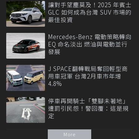
讓對手望塵莫及！2025 年賓士
GLC 如何成為台灣 SUV 市場的
最佳投資
Mercedes-Benz 電動策略轉向
EQ 命名淡出 燃油與電動並行
發展
J SPACE翻轉戰局奪回輕型商
用車冠軍 台灣2月車市年增
4.8%
停車再開騎士「雙腳未著地」
遭罰引民怨！警回覆：這是規
定
More