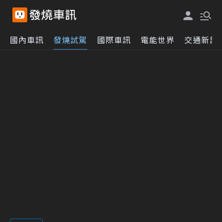
國內車訊
發燒試駕
國際車訊
電能世界
交通新訊