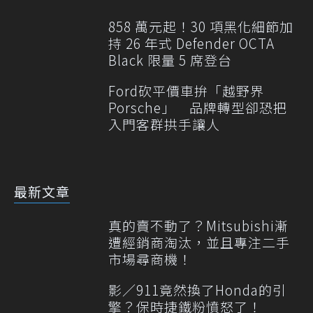
858 萬元起！30 項黑化細節加
持 26 年式 Defender OCTA
Black 限量 5 席登台
Ford砍平價車拚「越野界
Porsche」 品牌轉型卻恐把
入門客群拱手讓人
最新文章
真的賣不動了？Mitsubishi漸
遭經銷商淘汰，並且專注二手
市場尋商機！
影／911竟然換了Honda的引
擎？保時捷鐵粉憤怒了！