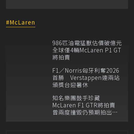
McLaren
986匹油電猛獸估價破億元
全球僅4輛McLaren P1 GT
將拍賣
F1／Norris匈牙利奪2026
首勝 Verstappen連兩站
頒獎台迎暑休
知名樂團鼓手珍藏
McLaren F1 GTR將拍賣
曾兩度撞毀仍預期拍出天
價