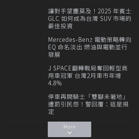
讓對手望塵莫及！2025 年賓士
GLC 如何成為台灣 SUV 市場的
最佳投資
Mercedes-Benz 電動策略轉向
EQ 命名淡出 燃油與電動並行
發展
J SPACE翻轉戰局奪回輕型商
用車冠軍 台灣2月車市年增
4.8%
停車再開騎士「雙腳未著地」
遭罰引民怨！警回覆：這是規
定
More