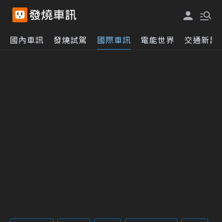
國內車訊
發燒試駕
國際車訊
電能世界
交通新訊