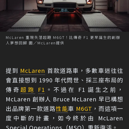
McLaren 重現失落超跑 M6GT！比傳奇 F1 更早誕生的創辦
人夢想回歸 圖／McLaren提供
提到
McLaren
首款道路車，多數車迷往往
會直接想到 1990 年代問世、採三座布局的
傳奇
超跑
F1
。不過在 F1 誕生之前，
McLaren 創辦人 Bruce McLaren 早已構想
出品牌第一款道路
性能
車
M6GT
，而這項一
度中斷的計畫，如今終於由 McLaren
Special Operations（MSO）重新復活。