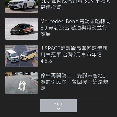
GLC 如何成為台灣 SUV 市場的
最佳投資
Mercedes-Benz 電動策略轉向
EQ 命名淡出 燃油與電動並行
發展
J SPACE翻轉戰局奪回輕型商
用車冠軍 台灣2月車市年增
4.8%
停車再開騎士「雙腳未著地」
遭罰引民怨！警回覆：這是規
定
More