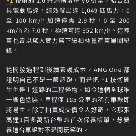
F1
技術的 1.6 升渦輪增壓 V6 引擎，結合四
具電動馬達，綜效輸出達 1,049 匹馬力，0
至 100 km/h 加速僅需 2.9 秒，0 至 200
km/h 為 7.0 秒，極速可達 352 km/h。這輛
車也曾以驚人實力寫下紐柏林量產車單圈紀
錄。
從開發過程到後續養護成本，AMG One 都
證明自己不是一般超跑，而是把 F1 技術硬
生生帶上道路的工程怪物。如今這輛全球唯
一綠色塗裝、里程僅 185 公里的稀有車款即
將易主，除了拍賣成交價令人好奇，它那張
高達1百多萬新台幣的首次保養帳單，想要
養這台車絕對不是開玩笑的。