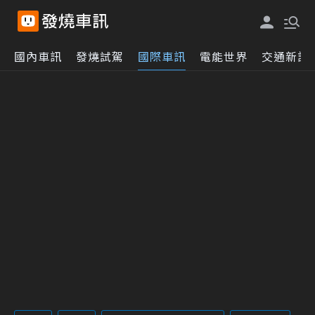
國內車訊
發燒試駕
國際車訊
電能世界
交通新訊