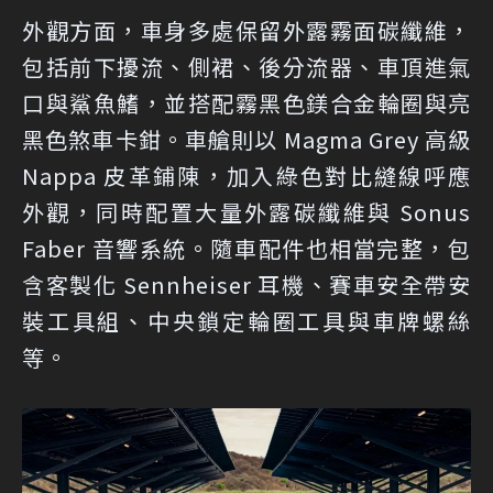
外觀方面，車身多處保留外露霧面碳纖維，
包括前下擾流、側裙、後分流器、車頂進氣
口與鯊魚鰭，並搭配霧黑色鎂合金輪圈與亮
黑色煞車卡鉗。車艙則以 Magma Grey 高級
Nappa 皮革鋪陳，加入綠色對比縫線呼應
外觀，同時配置大量外露碳纖維與 Sonus
Faber 音響系統。隨車配件也相當完整，包
含客製化 Sennheiser 耳機、賽車安全帶安
裝工具組、中央鎖定輪圈工具與車牌螺絲
等。