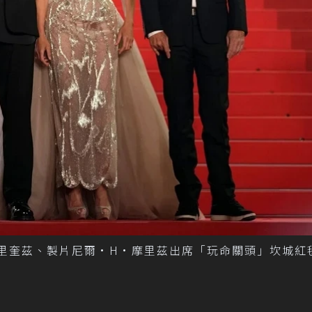
德里奎茲、製片尼爾·H·摩里茲出席「玩命關頭」坎城紅