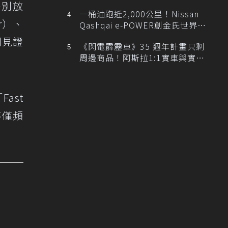
排跑車開發中！
特別放
一桶油跑近2,000公里！Nissan
er）、
Qashqai e-POWER創金氏世界紀
錄
同見證
《閃電霹靂車》35 週年計畫只剩
周邊商品！阿斯拉1:1實車與實體
展覽雙雙喊卡
ast
不僅頻