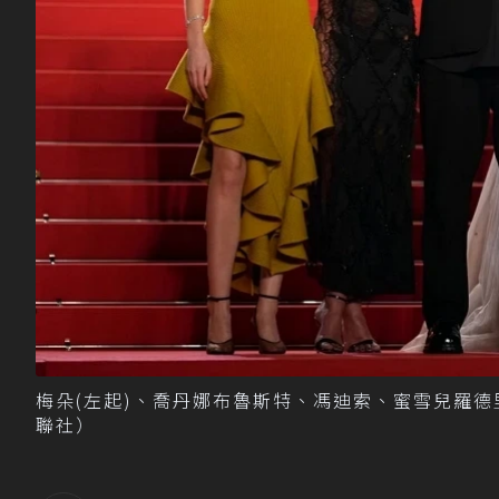
梅朵(左起)、喬丹娜布魯斯特、馮迪索、蜜雪兒羅
聯社）