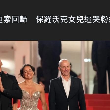
迪索回歸 保羅沃克女兒逼哭粉