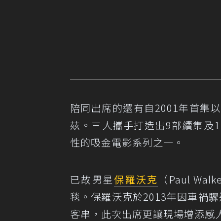
陪同出席的還有自2001年首
茲。三人攜手打造出9部續集及
性的吸金電影系列之一。
已故男星
保羅沃克
（Paul Wa
毯。保羅沃克於2013年因車禍
客串，此次出席更讓現場增添感