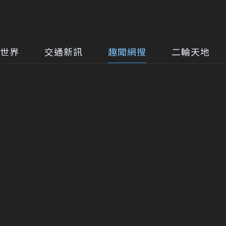
世界
交通新訊
趣聞網搜
二輪天地