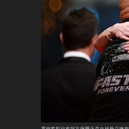
馮迪索和已故好友保羅沃克女兒梅朵擁抱