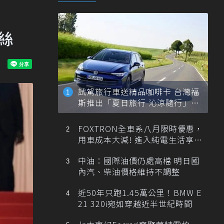
絲
試駕旅行車送精品咖啡卡 台灣福
斯推出「夏日旅行 沁涼隨行」活
動
FOXTRON全車系八月限時優惠，
用車成本大減! 進入純電生活享
「零稅金＋零保養」新時代
中油：國際油價仍處高檔 明日國
內汽、柴油價格維持不調整
近50年只跑1.45萬公里！BMW E
21 320i宛如穿越近半世紀時間