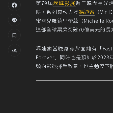
第79屆
坎城影展
週三晚間星光
映，系列靈魂人物
馮迪索
（Vin 
蜜雪兒羅德里奎茲（Michelle
這部全球票房突破70億美元的長
馮迪索當晚身穿背面繡有「Fast 
Forever」同時也是預計於2
頻向影迷揮手致意，也主動停下