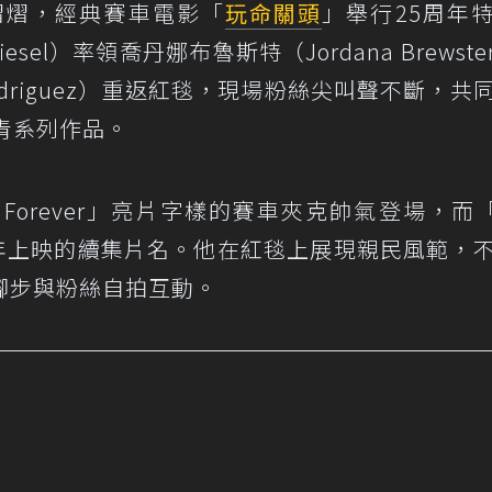
熠熠，經典賽車電影「
玩命關頭
」舉行25周年
Diesel）率領喬丹娜布魯斯特（Jordana Brewst
 Rodriguez）重返紅毯，現場粉絲尖叫聲不斷，共
青系列作品。
Forever」亮片字樣的賽車夾克帥氣登場，而「F
028年上映的續集片名。他在紅毯上展現親民風範，
腳步與粉絲自拍互動。