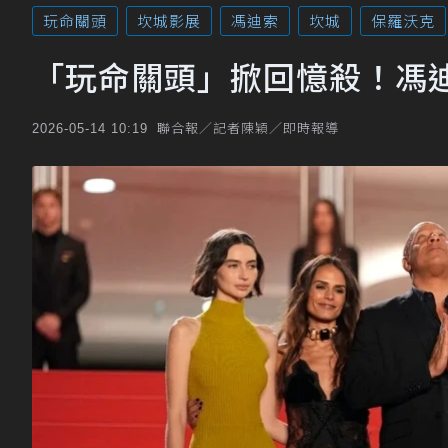
玩命關頭
坎城影展
馮迪索
坎城
保羅沃克
「玩命關頭」掀回憶殺！馮
聯合報／記者陳穎／即時報導
2026-05-14 10:19