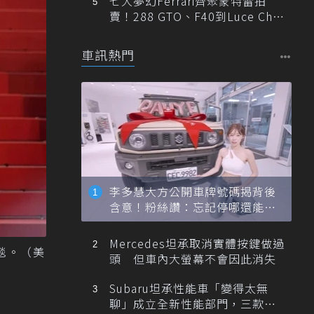
七大夢幻Ferrari齊聚蒙特雷拍
賣！288 GTO、F40到Luce Cha
ssis 0一次登場
車訊熱門
李多慧大方公開車牌號碼揭背後
含意！粉絲讚：忘記停哪還能幫
忙找車
Mercedes坦承取消實體按鍵做過
毯。（美
頭 但車內大螢幕不會因此消失
Subaru坦承性能車「變得太無
聊」成立全新性能部門，三款手