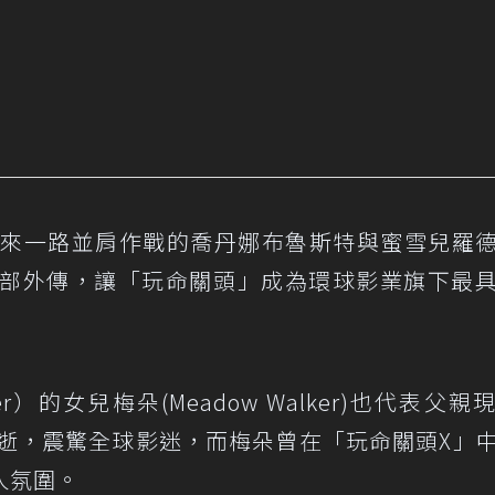
集以來一路並肩作戰的喬丹娜布魯斯特與蜜雪兒羅
1部外傳，讓「玩命關頭」成為環球影業旗下最
lker）的女兒梅朵(Meadow Walker)也代表父
驟逝，震驚全球影迷，而梅朵曾在「玩命關頭X」
人氛圍。