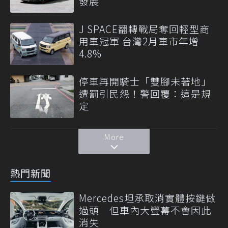
發展
J SPACE翻轉戰局奪回輕型商
用車冠軍 台灣2月車市年增
4.8%
停車再開騎士「雙腳未著地」
遭罰引民怨！警回覆：這是規
定
More
熱門新聞
Mercedes坦承取消實體按鍵做
過頭 但車內大螢幕不會因此
消失