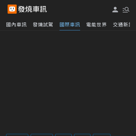
國內車訊
發燒試駕
國際車訊
電能世界
交通新訊