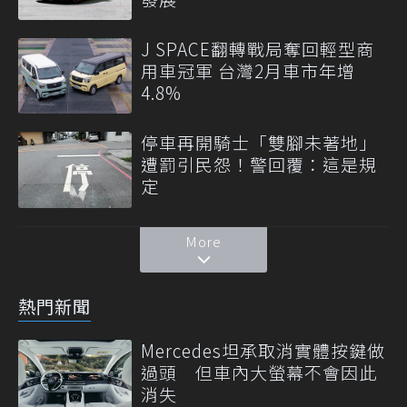
J SPACE翻轉戰局奪回輕型商
用車冠軍 台灣2月車市年增
4.8%
停車再開騎士「雙腳未著地」
遭罰引民怨！警回覆：這是規
定
More
熱門新聞
Mercedes坦承取消實體按鍵做
過頭 但車內大螢幕不會因此
消失