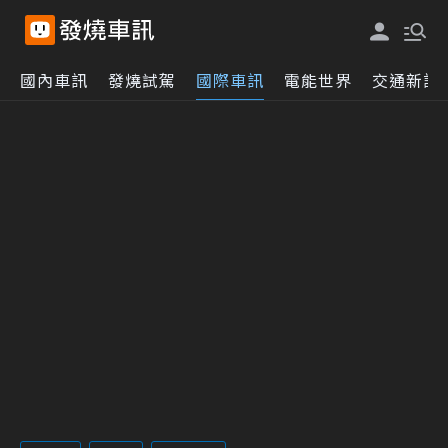
國內車訊
發燒試駕
國際車訊
電能世界
交通新訊