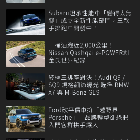
Subaru坦承性能車「變得太無
聊」成立全新性能部門，三款
手排跑車開發中！
一桶油跑近2,000公里！
Nissan Qashqai e-POWER創
金氏世界紀錄
終極三排座對決！Audi Q9 /
SQ9 規格細節曝光 瞄準 BMW
X7 與 M-Benz GLS
Ford砍平價車拚「越野界
Porsche」 品牌轉型卻恐把
入門客群拱手讓人