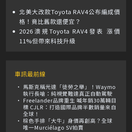
北美大改款Toyota RAV4公布編成價
格！竟比舊款還便宜？
2026澳規Toyota RAV4發表 漲價
11%但帶來科技升級
車訊最前線
馬斯克稱光達「徒勞之舉」！Waymo
執行長嗆：純視覺難達真正自動駕駛
Freelander品牌重生 喊年銷30萬輛目
標 CJLR：打造國際品牌半數銷量來自
全球！
棕色手排「大牛」身價再創高？全球
唯一Murciélago SV拍賣