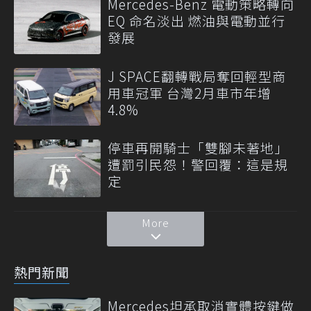
Mercedes-Benz 電動策略轉向
EQ 命名淡出 燃油與電動並行
發展
J SPACE翻轉戰局奪回輕型商
用車冠軍 台灣2月車市年增
4.8%
停車再開騎士「雙腳未著地」
遭罰引民怨！警回覆：這是規
定
More
熱門新聞
Mercedes坦承取消實體按鍵做