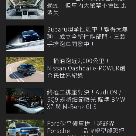
過頭 但車內大螢幕不會因此
消失
Subaru坦承性能車「變得太無
聊」成立全新性能部門，三款
手排跑車開發中！
一桶油跑近2,000公里！
Nissan Qashqai e-POWER創
金氏世界紀錄
終極三排座對決！Audi Q9 /
SQ9 規格細節曝光 瞄準 BMW
X7 與 M-Benz GLS
Ford砍平價車拚「越野界
Porsche」 品牌轉型卻恐把