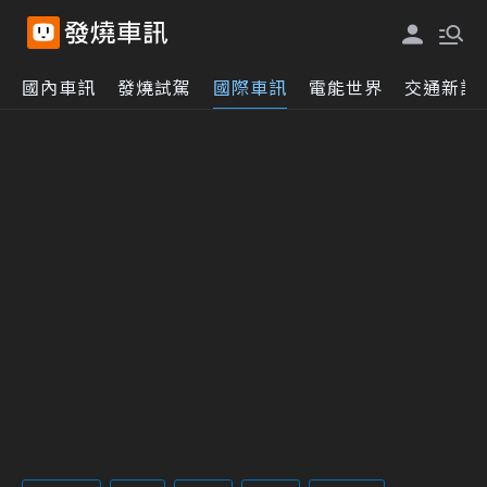
國內車訊
發燒試駕
國際車訊
電能世界
交通新訊