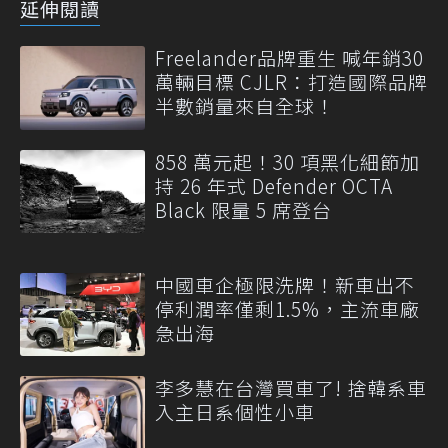
延伸閱讀
Freelander品牌重生 喊年銷30
萬輛目標 CJLR：打造國際品牌
半數銷量來自全球！
858 萬元起！30 項黑化細節加
持 26 年式 Defender OCTA
Black 限量 5 席登台
中國車企極限洗牌！新車出不
停利潤率僅剩1.5%，主流車廠
急出海
李多慧在台灣買車了! 捨韓系車
入主日系個性小車