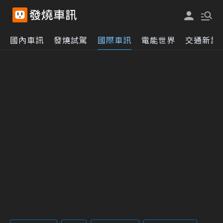
國內車訊
發燒試駕
國際車訊
電能世界
交通新訊