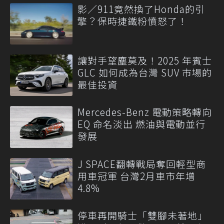
影／911竟然換了Honda的引
擎？保時捷鐵粉憤怒了！
讓對手望塵莫及！2025 年賓士
GLC 如何成為台灣 SUV 市場的
最佳投資
Mercedes-Benz 電動策略轉向
EQ 命名淡出 燃油與電動並行
發展
J SPACE翻轉戰局奪回輕型商
用車冠軍 台灣2月車市年增
4.8%
停車再開騎士「雙腳未著地」