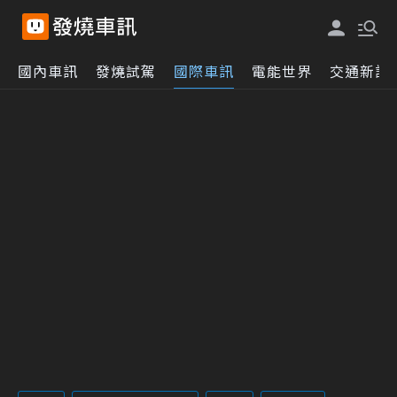
國內車訊
發燒試駕
國際車訊
電能世界
交通新訊