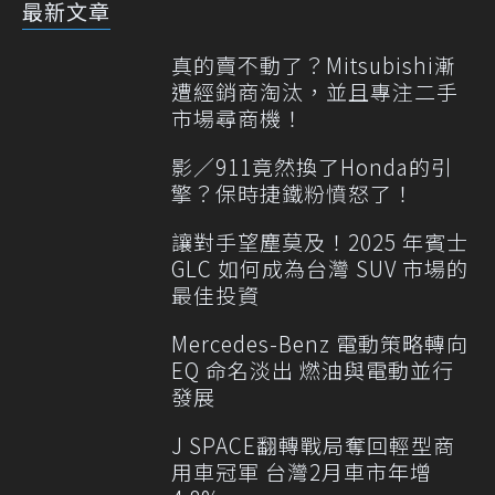
最新文章
真的賣不動了？Mitsubishi漸
遭經銷商淘汰，並且專注二手
市場尋商機！
影／911竟然換了Honda的引
擎？保時捷鐵粉憤怒了！
讓對手望塵莫及！2025 年賓士
GLC 如何成為台灣 SUV 市場的
最佳投資
Mercedes-Benz 電動策略轉向
EQ 命名淡出 燃油與電動並行
發展
J SPACE翻轉戰局奪回輕型商
用車冠軍 台灣2月車市年增