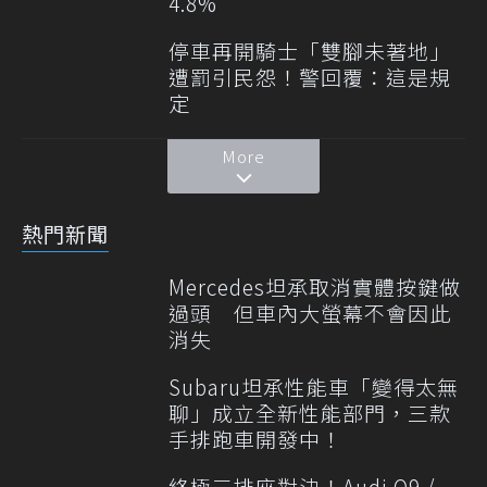
4.8%
停車再開騎士「雙腳未著地」
遭罰引民怨！警回覆：這是規
定
More
熱門新聞
Mercedes坦承取消實體按鍵做
過頭 但車內大螢幕不會因此
消失
Subaru坦承性能車「變得太無
聊」成立全新性能部門，三款
手排跑車開發中！
終極三排座對決！Audi Q9 /