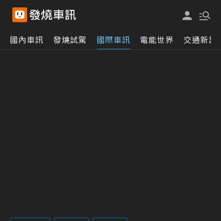
國內車訊
發燒試駕
國際車訊
電能世界
交通新訊