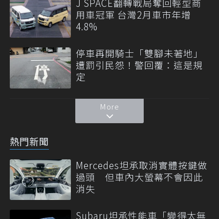
J SPACE翻轉戰局奪回輕型商
用車冠軍 台灣2月車市年增
4.8%
停車再開騎士「雙腳未著地」
遭罰引民怨！警回覆：這是規
定
More
熱門新聞
Mercedes坦承取消實體按鍵做
過頭 但車內大螢幕不會因此
消失
Subaru坦承性能車「變得太無