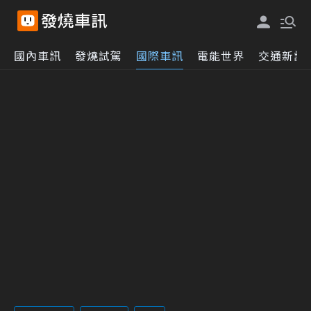
國內車訊
發燒試駕
國際車訊
電能世界
交通新訊