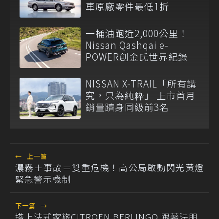
車原廠零件最低1折
一桶油跑近2,000公里！
Nissan Qashqai e-
POWER創金氏世界紀錄
NISSAN X-TRAIL「所有講
究，只為純粋」 上市首月
銷量躋身同級前3名
←
上一篇
濃霧＋事故＝雙重危機！高公局啟動閃光黃燈
緊急警示機制
下一篇
→
搭上法式家旅CITROËN BERLINGO 跟著法朋