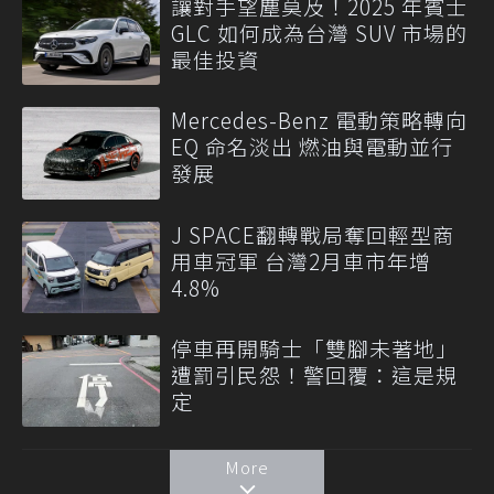
讓對手望塵莫及！2025 年賓士
GLC 如何成為台灣 SUV 市場的
最佳投資
Mercedes-Benz 電動策略轉向
EQ 命名淡出 燃油與電動並行
發展
J SPACE翻轉戰局奪回輕型商
用車冠軍 台灣2月車市年增
4.8%
停車再開騎士「雙腳未著地」
遭罰引民怨！警回覆：這是規
定
More