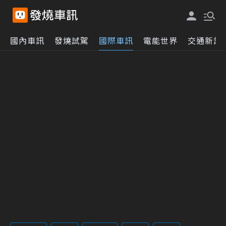
國內車訊
發燒試駕
國際車訊
電能世界
交通新訊