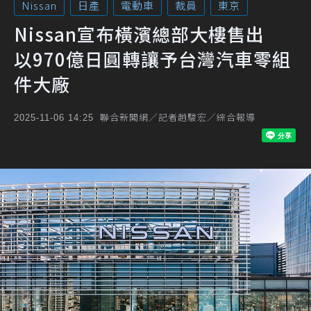
Nissan
日產
電動車
裁員
東京
Nissan宣布橫濱總部大樓售出
以970億日圓轉讓予台灣汽車零組
件大廠
聯合新聞網／記者趙駿宏／綜合報導
2025-11-06 14:25