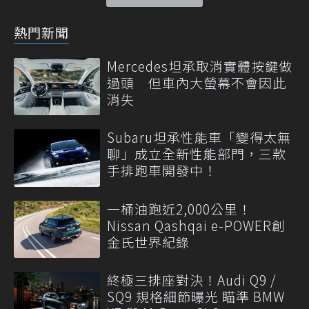
熱門新聞
Mercedes坦承取消實體按鍵做
過頭 但車內大螢幕不會因此
消失
Subaru坦承性能車「變得太無
聊」成立全新性能部門，三款
手排跑車開發中！
一桶油跑近2,000公里！
Nissan Qashqai e-POWER創
金氏世界紀錄
終極三排座對決！Audi Q9 /
SQ9 規格細節曝光 瞄準 BMW