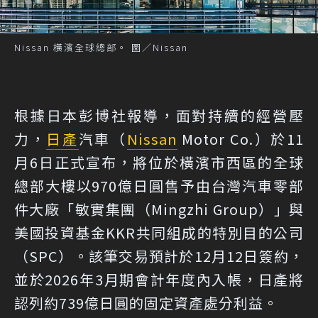
Nissan 橫濱全球總部。 圖／Nissan
根據日本彭博社報導
，面對持續的經營壓
力，
日產
汽車（
Nissan
Motor Co.）於11
月6日正式宣布，將位於橫濱市西區的全球
總部大樓以970億日圓售予由台灣汽車零部
件大廠「敏實集團（Mingzhi Group）」與
美國投資基金KKR共同組成的特別目的公司
（SPC）。該筆交易預計於12月12日簽約，
並於2026年3月期會計年度內入帳，日產將
認列約739億日圓的固定資產處分利益。