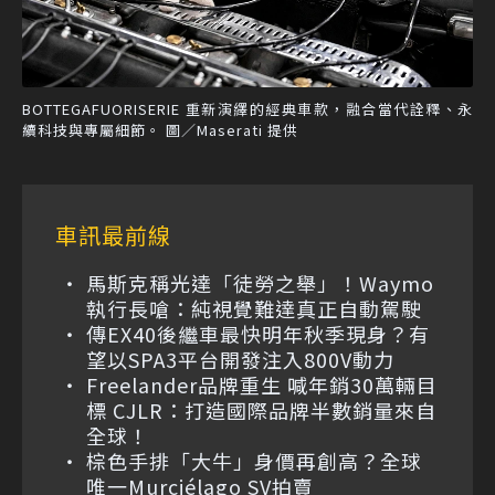
BOTTEGAFUORISERIE 重新演繹的經典車款，融合當代詮釋、永
續科技與專屬細節。 圖／Maserati 提供
車訊最前線
馬斯克稱光達「徒勞之舉」！Waymo
執行長嗆：純視覺難達真正自動駕駛
傳EX40後繼車最快明年秋季現身？有
望以SPA3平台開發注入800V動力
Freelander品牌重生 喊年銷30萬輛目
標 CJLR：打造國際品牌半數銷量來自
全球！
棕色手排「大牛」身價再創高？全球
唯一Murciélago SV拍賣