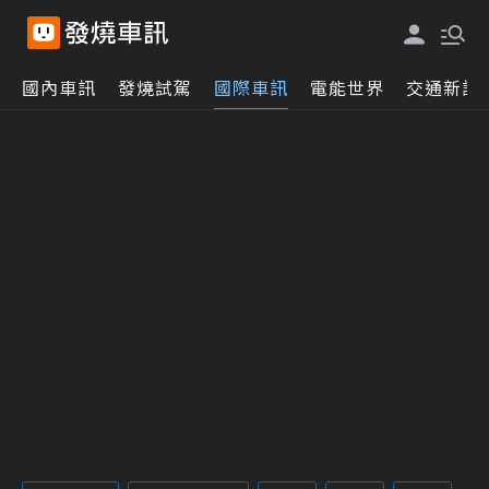
國內車訊
發燒試駕
國際車訊
電能世界
交通新訊