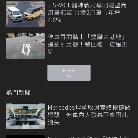
J SPACE翻轉戰局奪回輕型商
用車冠軍 台灣2月車市年增
4.8%
停車再開騎士「雙腳未著地」
遭罰引民怨！警回覆：這是規
定
More
熱門新聞
Mercedes坦承取消實體按鍵做
過頭 但車內大螢幕不會因此
消失