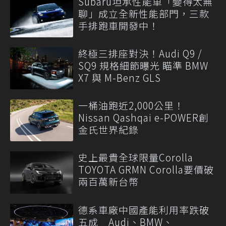
Subaru坦承性能車「變得太無
聊」成立全新性能部門，三款
手排跑車開發中！
終極三排座對決！Audi Q9 /
SQ9 規格細節曝光 瞄準 BMW
X7 與 M-Benz GLS
一桶油跑近2,000公里！
Nissan Qashqai e-POWER創
金氏世界紀錄
史上最貴全球限量Corolla
TOYOTA GRMN Corolla要價破
兩百萬新台幣
德系車廠中國產能利用率跌破
五成 Audi、BMW、