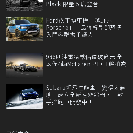
Black 限量 5 席登台
Ford砍平價車拚「越野界
Porsche」 品牌轉型卻恐把
入門客群拱手讓人
986匹油電猛獸估價破億元 全
球僅4輛McLaren P1 GT將拍賣
Subaru坦承性能車「變得太無
聊」成立全新性能部門，三款
手排跑車開發中！