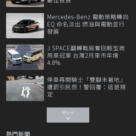
Mercedes-Benz 電動策略轉向
EQ 命名淡出 燃油與電動並行
發展
J SPACE翻轉戰局奪回輕型商
用車冠軍 台灣2月車市年增
4.8%
停車再開騎士「雙腳未著地」
遭罰引民怨！警回覆：這是規
定
More
熱門新聞