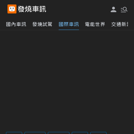
國內車訊
發燒試駕
國際車訊
電能世界
交通新訊