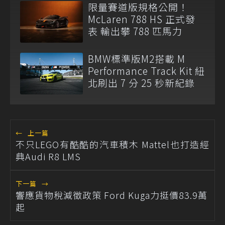
限量賽道版規格公開！
McLaren 788 HS 正式發
表 輸出攀 788 匹馬力
BMW標準版M2搭載 M
Performance Track Kit 紐
北刷出 7 分 25 秒新紀錄
←
上一篇
不只LEGO有酷酷的汽車積木 Mattel也打造經
典Audi R8 LMS
下一篇
→
響應貨物稅減徵政策 Ford Kuga力挺價83.9萬
起