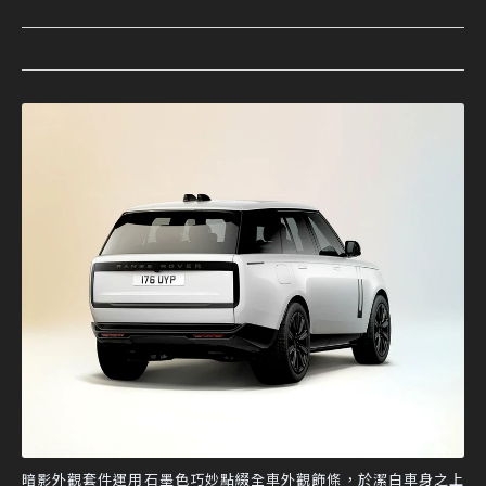
暗影外觀套件運用石墨色巧妙點綴全車外觀飾條，於潔白車身之上