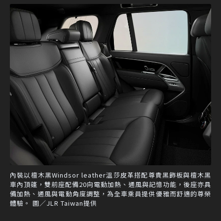
內裝以檀木黑Windsor leather溫莎皮革搭配尊貴黑飾板與檀木黑
車內頂篷，雙前座配備20向電動加熱、通風與記憶功能，後座亦具
備加熱、通風與電動角度調整，為全車乘員提供優雅而舒適的尊榮
體驗。 圖／JLR Taiwan提供