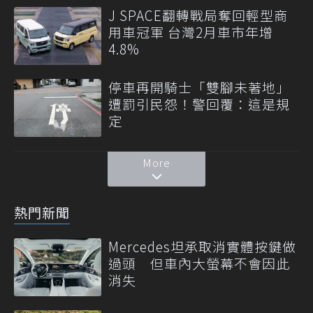
J SPACE翻轉戰局奪回輕型商
用車冠軍 台灣2月車市年增
4.8%
停車再開騎士「雙腳未著地」
遭罰引民怨！警回覆：這是規
定
More
熱門新聞
Mercedes坦承取消實體按鍵做
過頭 但車內大螢幕不會因此
消失