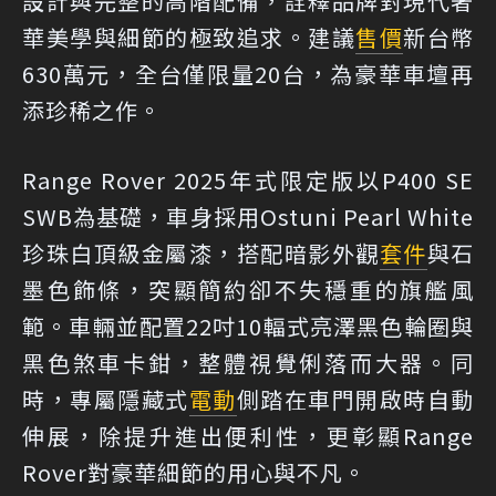
設計與完整的高階配備，詮釋品牌對現代奢
華美學與細節的極致追求。建議
售價
新台幣
630萬元，全台僅限量20台，為豪華車壇再
添珍稀之作。
Range Rover 2025年式限定版以P400 SE
SWB為基礎，車身採用Ostuni Pearl White
珍珠白頂級金屬漆，搭配暗影外觀
套件
與石
墨色飾條，突顯簡約卻不失穩重的旗艦風
範。車輛並配置22吋10輻式亮澤黑色輪圈與
黑色煞車卡鉗，整體視覺俐落而大器。同
時，專屬隱藏式
電動
側踏在車門開啟時自動
伸展，除提升進出便利性，更彰顯Range
Rover對豪華細節的用心與不凡。