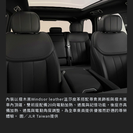
內裝以檀木黑Windsor leather溫莎皮革搭配尊貴黑飾板與檀木黑
車內頂篷，雙前座配備20向電動加熱、通風與記憶功能，後座亦具
備加熱、通風與電動角度調整，為全車乘員提供優雅而舒適的尊榮
體驗。 圖／JLR Taiwan提供