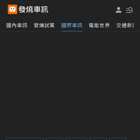
國內車訊
發燒試駕
國際車訊
電能世界
交通新訊