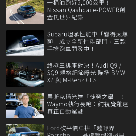
一桶油跑近2,000公里！
Nissan Qashqai e-POWER創
金氏世界紀錄
Subaru坦承性能車「變得太無
聊」成立全新性能部門，三款
手排跑車開發中！
終極三排座對決！Audi Q9 /
SQ9 規格細節曝光 瞄準 BMW
X7 與 M-Benz GLS
馬斯克稱光達「徒勞之舉」！
Waymo執行長嗆：純視覺難達
真正自動駕駛
Ford砍平價車拚「越野界
Porsche」 品牌轉型卻恐把