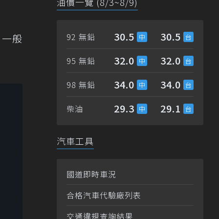
油價一覽 (8/3~8/9)
30.5
30.5
92 無鉛
。一般
32.0
32.0
95 無鉛
34.0
34.0
98 無鉛
29.3
29.1
柴油
汽車工具
國道即時車況
合格汽車代驗廠列表
交通違規查詢結果