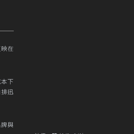
反映在
成本下
自排迅
品牌與