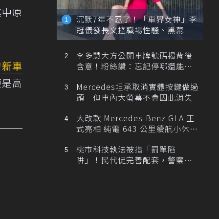
其中原
沉默7年不忍了！「車界女神」李
。
冠儀發長文控職場性騷、黑幕
李多慧大方公開車牌號碼揭背後
的
新車
含意！粉絲讚：忘記停哪還能幫
忙找車
便是高
Mercedes坦承取消實體按鍵做過
頭 但車內大螢幕不會因此消失
大改款 Mercedes-Benz GLA 正
式亮相 純電 643 公里續航小休
旅！
桃市科技執法被指「罰單陷
阱」！民代促完善配套，警察局
提數據回應