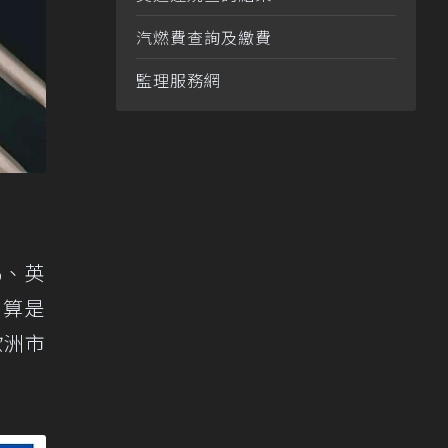
汽燃費查詢及繳費
監理服務網
%、英
利算是
歐洲市