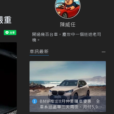
嚴重
陳威任
開過幾百台車，塵世中一個迷途老司
機。
車訊最新
BMW推出8月仲夏購車優惠 全
車系送晶華三天兩夜、月付5,900
元起