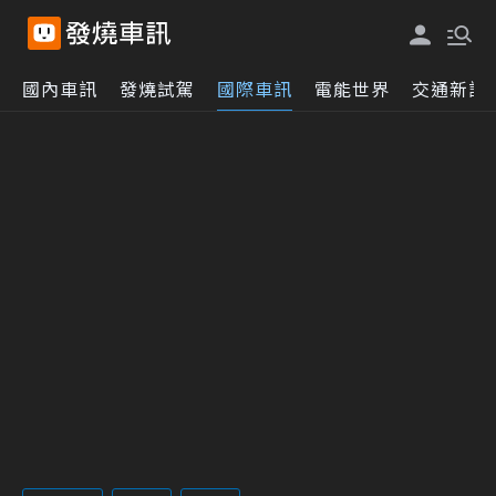
國內車訊
發燒試駕
國際車訊
電能世界
交通新訊