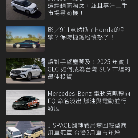
遭經銷商淘汰，並且專注二手
市場尋商機！
影／911竟然換了Honda的引
擎？保時捷鐵粉憤怒了！
讓對手望塵莫及！2025 年賓士
GLC 如何成為台灣 SUV 市場的
最佳投資
Mercedes-Benz 電動策略轉向
EQ 命名淡出 燃油與電動並行
發展
J SPACE翻轉戰局奪回輕型商
用車冠軍 台灣2月車市年增