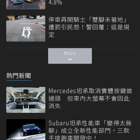
4.8%
停車再開騎士「雙腳未著地」
遭罰引民怨！警回覆：這是規
定
More
熱門新聞
Mercedes坦承取消實體按鍵做
過頭 但車內大螢幕不會因此
消失
Subaru坦承性能車「變得太無
聊」成立全新性能部門，三款
手排跑車開發中！