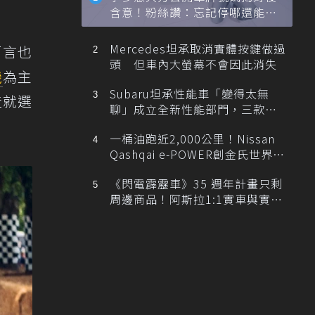
含意！粉絲讚：忘記停哪還能幫
忙找車
Mercedes坦承取消實體按鍵做過
而言也
頭 但車內大螢幕不會因此消失
機
為主
Subaru坦承性能車「變得太無
造就選
聊」成立全新性能部門，三款手
排跑車開發中！
一桶油跑近2,000公里！Nissan
Qashqai e-POWER創金氏世界紀
錄
《閃電霹靂車》35 週年計畫只剩
周邊商品！阿斯拉1:1實車與實體
展覽雙雙喊卡