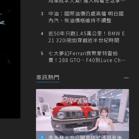
用車成本大減! 進入純電生活享
「零稅金＋零保養」新時代
中油：國際油價仍處高檔 明日國
內汽、柴油價格維持不調整
近50年只跑1.45萬公里！BMW E
21 320i宛如穿越近半世紀時間
七大夢幻Ferrari齊聚蒙特雷拍
賣！288 GTO、F40到Luce Cha
ssis 0一次登場
車訊熱門
李多慧大方公開車牌號碼揭背後