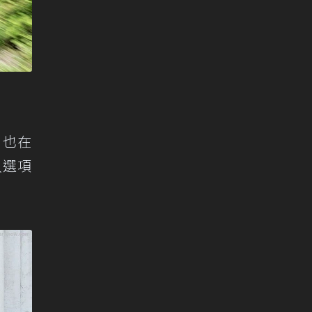
 也在
入選項