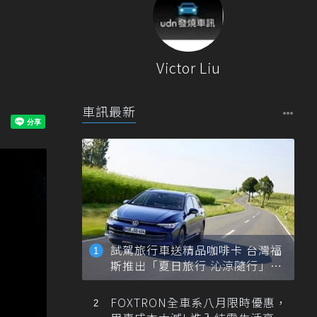
體
Victor Liu
車訊最新
試駕旅行車送精品咖啡卡 台灣福
斯推出「夏日旅行 沁涼隨行」活
動
FOXTRON全車系八月限時優惠，