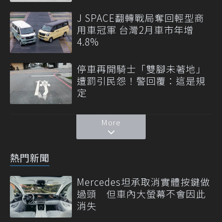
J SPACE翻轉戰局奪回輕型商
用車冠軍 台灣2月車市年增
4.8%
停車再開騎士「雙腳未著地」
遭罰引民怨！警回覆：這是規
定
More
熱門新聞
Mercedes坦承取消實體按鍵做
過頭 但車內大螢幕不會因此
消失