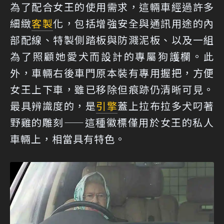
為了配合女王的使用需求，這輛車經過許多
細緻
客製
化，包括增強安全與通訊用途的內
部配線、特製側踏板與防濺泥板、以及一組
為了照顧她愛犬而設計的專屬狗護欄。此
外，車輛右後車門原本裝有專用握把，方便
女王上下車，雖已移除但痕跡仍清晰可見。
最具辨識度的，是
引擎
蓋上拉布拉多犬叼著
野雞的雕刻——這種徽標僅用於女王的私人
車輛上，相當具有特色。