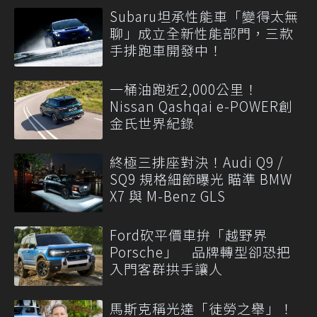
Subaru坦承性能車「變得太無
聊」成立全新性能部門，三款
手排跑車開發中！
一桶油跑近2,000公里！
Nissan Qashqai e-POWER創
金氏世界紀錄
終極三排座對決！Audi Q9 /
SQ9 規格細節曝光 瞄準 BMW
X7 與 M-Benz GLS
Ford砍平價車拚「越野界
Porsche」 品牌轉型卻恐把
入門客群拱手讓人
馬斯克稱光達「徒勞之舉」！