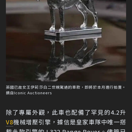
英國已故女王伊莉莎白二世親駕過的車款，即將於本月進行拍賣。
摘自Iconic Auctioneers
除了專屬外觀，此車也配備了罕見的4.2升
V8
機械增壓引擎，據信是皇家車隊中唯一搭
載此款引擎的 L322 Range Rover。儘管已