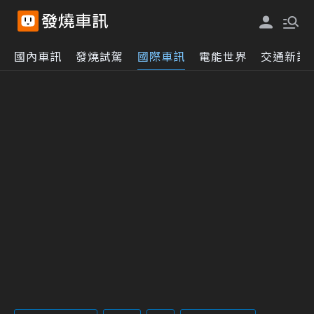
國內車訊
發燒試駕
國際車訊
電能世界
交通新訊