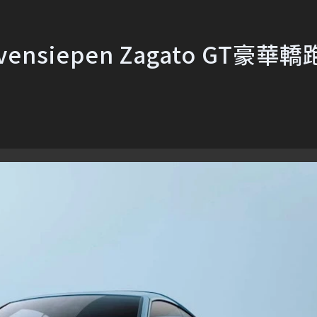
siepen Zagato GT豪華轎