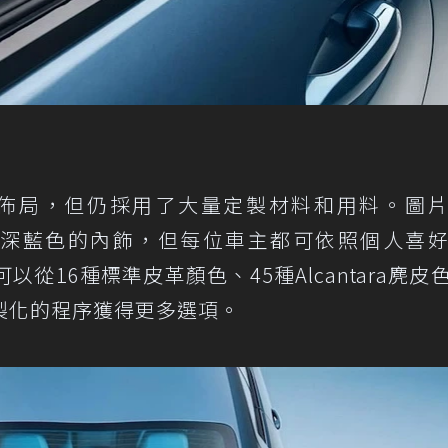
心佈局，但仍採用了大量定製材料和用料。圖
o GT選擇了深藍色的內飾，但每位車主都可依照個人喜
們可以從16種標準皮革顏色、45種Alcantara麂皮
製化的程序獲得更多選項。