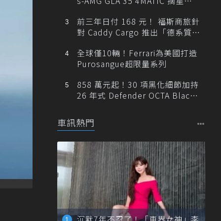
s-AMG GLA 35 4MATIC 摘星版
輕旅
前三年日付 168 元！ 福斯商旅針
對 Caddy Cargo 推出「德系質感
精算圓夢」與「打天下」專案
全球僅10輛！Ferrari為美國打造
Purosangue超限量系列
858 萬元起！30 項黑化細節加持
26 年式 Defender OCTA Black
限量 5 席登台
車訊熱門
沉默7年不忍了！「車界女神」李