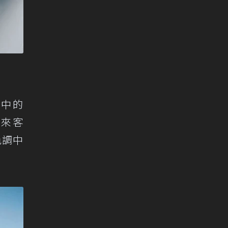
片中的
好來客
色調中