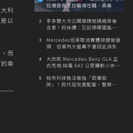
冠儀發長文控職場性騷、黑幕
義大利
雖是以
李多慧大方公開車牌號碼揭背後
含意！粉絲讚：忘記停哪還能幫
忙找車
Mercedes坦承取消實體按鍵做過
頭 但車內大螢幕不會因此消失
設計，而
大改款 Mercedes-Benz GLA 正
T的車
式亮相 純電 643 公里續航小休
旅！
桃市科技執法被指「罰單陷
阱」！民代促完善配套，警察局
提數據回應