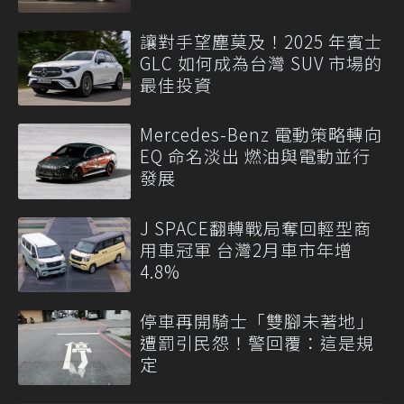
讓對手望塵莫及！2025 年賓士
GLC 如何成為台灣 SUV 市場的
最佳投資
Mercedes-Benz 電動策略轉向
EQ 命名淡出 燃油與電動並行
發展
J SPACE翻轉戰局奪回輕型商
用車冠軍 台灣2月車市年增
4.8%
停車再開騎士「雙腳未著地」
遭罰引民怨！警回覆：這是規
定