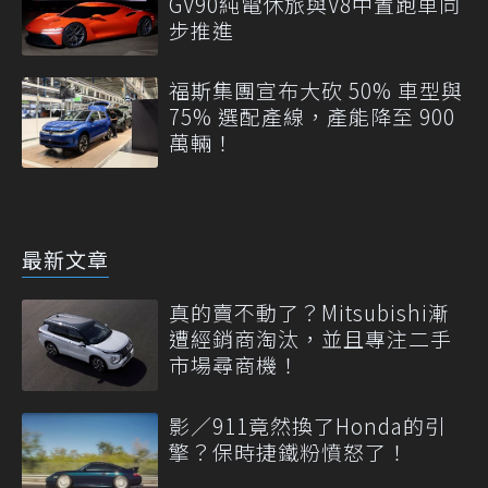
GV90純電休旅與V8中置跑車同
步推進
福斯集團宣布大砍 50% 車型與
75% 選配產線，產能降至 900
萬輛！
最新文章
真的賣不動了？Mitsubishi漸
遭經銷商淘汰，並且專注二手
市場尋商機！
影／911竟然換了Honda的引
擎？保時捷鐵粉憤怒了！