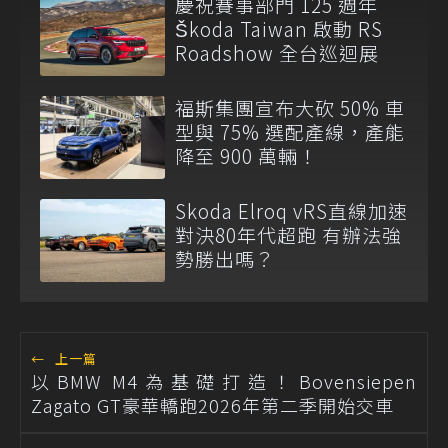
慶祝賽事部門 125 週年
Škoda Taiwan 啟動 RS
Roadshow 全台巡迴展
福斯集團宣布大砍 50% 車
型與 75% 選配產線，產能
降至 900 萬輛！
Skoda Elroq vRS直線加速
對決80年代超跑 有辦法強
勢勝出嗎？
←
上一篇
以BMW M4為基礎打造！Bovensiepen
Zagato GT豪華轎跑2026年第二季開始交車