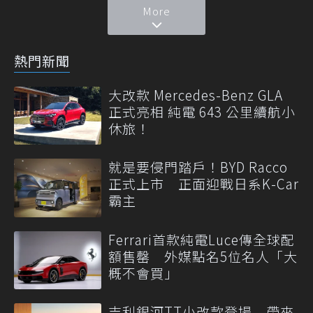
More
熱門新聞
大改款 Mercedes-Benz GLA
正式亮相 純電 643 公里續航小
休旅！
就是要侵門踏戶！BYD Racco
正式上市 正面迎戰日系K-Car
霸主
Ferrari首款純電Luce傳全球配
額售罄 外媒點名5位名人「大
概不會買」
吉利銀河TT小改款登場 帶來