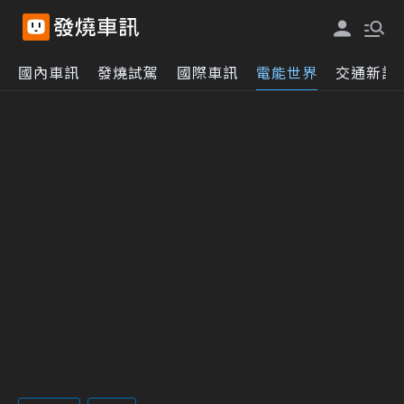
國內車訊
發燒試駕
國際車訊
電能世界
交通新訊