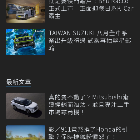
就是要侵門踏戶！BYD Racco
正式上市 正面迎戰日系K-Car
霸主
TAIWAN SUZUKI 八月全車系
祭出升級禮遇 試乘再抽麗星郵
輪
最新文章
真的賣不動了？Mitsubishi漸
遭經銷商淘汰，並且專注二手
市場尋商機！
影／911竟然換了Honda的引
擎？保時捷鐵粉憤怒了！