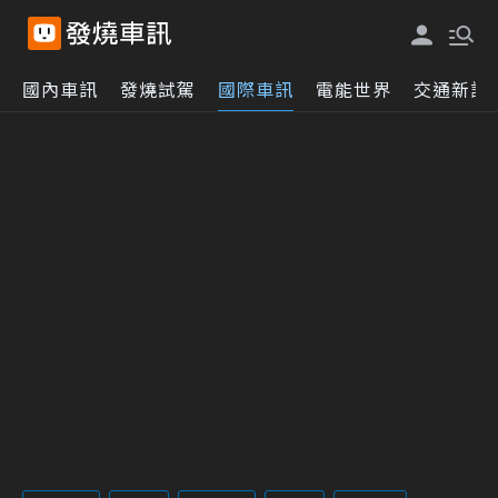
國內車訊
發燒試駕
國際車訊
電能世界
交通新訊