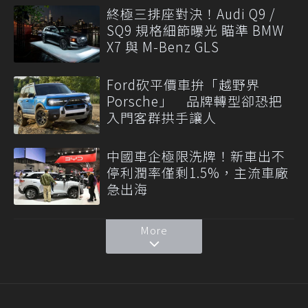
終極三排座對決！Audi Q9 /
SQ9 規格細節曝光 瞄準 BMW
X7 與 M-Benz GLS
Ford砍平價車拚「越野界
Porsche」 品牌轉型卻恐把
入門客群拱手讓人
中國車企極限洗牌！新車出不
停利潤率僅剩1.5%，主流車廠
急出海
More