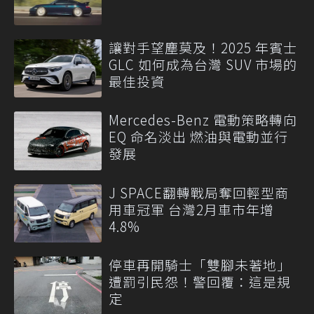
讓對手望塵莫及！2025 年賓士
GLC 如何成為台灣 SUV 市場的
最佳投資
Mercedes-Benz 電動策略轉向
EQ 命名淡出 燃油與電動並行
發展
J SPACE翻轉戰局奪回輕型商
用車冠軍 台灣2月車市年增
4.8%
停車再開騎士「雙腳未著地」
遭罰引民怨！警回覆：這是規
定