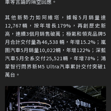
車等言論的隔空回應。
其他新勢力如阿維塔，據報5月銷量達
12,767輛，按年增長179%，再創歷史新
高，連續3個月銷售破萬；極氪和領克品牌5
月合計交付量為46,538 輛，年增15.2%；嵐
圖汽車5月銷量10,022輛，年增122%；深藍
汽車5月全系交付25,521輛，年增78%；鴻
蒙智行問界新M5 Ultra汽車累計交付突破1
萬台。