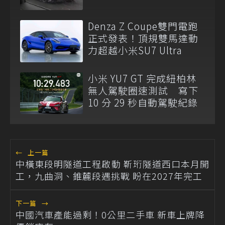
Denza Z Coupe雙門電跑
正式發表！頂規雙馬達動
力超越小米SU7 Ultra
小米 YU7 GT 完成紐柏林
無人駕駛圈速測試 寫下
10 分 29 秒自動駕駛紀錄
←
上一篇
中橫東段明隧道工程啟動 靳珩隧道西口本月開
工，九曲洞、錐麓段遇挑戰 盼在2027年完工
下一篇
→
中國汽車產能過剩！0公里二手車 新車上牌降