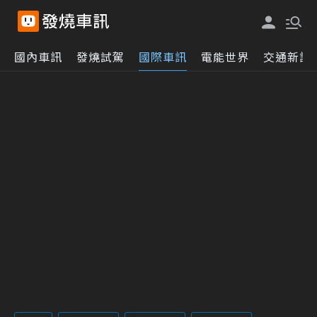
國內車訊
發燒試駕
國際車訊
電能世界
交通新訊