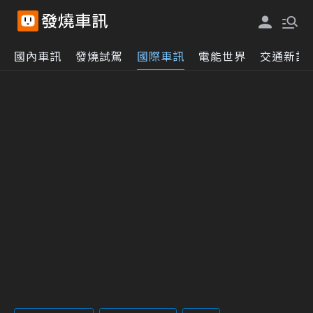
國內車訊
發燒試駕
國際車訊
電能世界
交通新訊