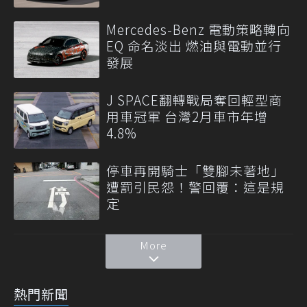
Mercedes-Benz 電動策略轉向
EQ 命名淡出 燃油與電動並行
發展
J SPACE翻轉戰局奪回輕型商
用車冠軍 台灣2月車市年增
4.8%
停車再開騎士「雙腳未著地」
遭罰引民怨！警回覆：這是規
定
More
熱門新聞