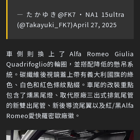
— たかゆき@FK7・NA1 15ultra‎
(@Takayuki_FK7)
April 27, 2025
車側則換上了Alfa Romeo Giulia
Quadrifoglio的輪圈，並搭配降低的懸吊系
統。碳纖維後視鏡蓋上帶有義大利國旗的綠
色、白色和紅色條紋點綴。車尾的改裝重點
包含了燻黑尾燈、取代原廠三出式排氣尾管
的新雙出尾管、新後導流尾翼以及紅/黑Alfa
Romeo愛快羅密歐廠徽。