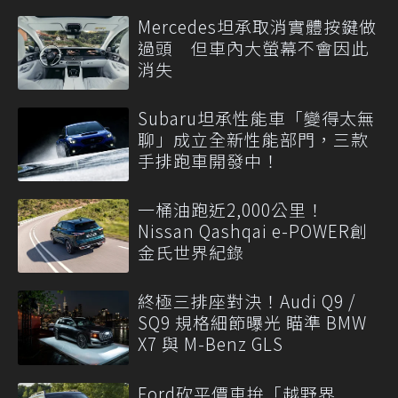
Mercedes坦承取消實體按鍵做
過頭 但車內大螢幕不會因此
消失
Subaru坦承性能車「變得太無
聊」成立全新性能部門，三款
手排跑車開發中！
一桶油跑近2,000公里！
Nissan Qashqai e-POWER創
金氏世界紀錄
終極三排座對決！Audi Q9 /
SQ9 規格細節曝光 瞄準 BMW
X7 與 M-Benz GLS
Ford砍平價車拚「越野界