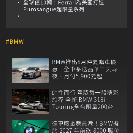
全球僅10輛！Ferrari為美國打造
Purosangue超限量系列
BMW
BMW推出8月仲夏購車優
惠 全車系送晶華三天兩
夜、月付5,900元起
帥性而行 駕馭每一段精彩
旅程 全新 BMW 318i
Touring全台限量200台
德車廠掀裁員潮！BMW擬
於 2027 年前砍 8000 職位