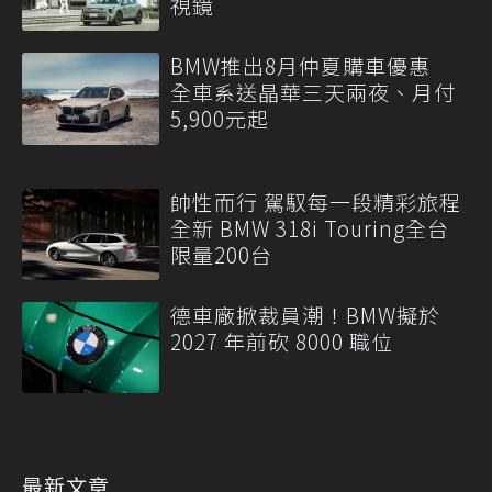
視鏡
BMW推出8月仲夏購車優惠
全車系送晶華三天兩夜、月付
5,900元起
帥性而行 駕馭每一段精彩旅程
全新 BMW 318i Touring全台
限量200台
德車廠掀裁員潮！BMW擬於
2027 年前砍 8000 職位
最新文章