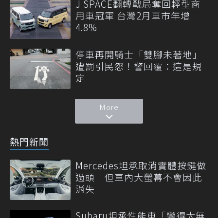
J SPACE翻轉戰局奪回輕型商
用車冠軍 台灣2月車市年增
4.8%
停車再開騎士「雙腳未著地」
遭罰引民怨！警回覆：這是規
定
More
熱門新聞
Mercedes坦承取消實體按鍵做
過頭 但車內大螢幕不會因此
消失
Subaru坦承性能車「變得太無