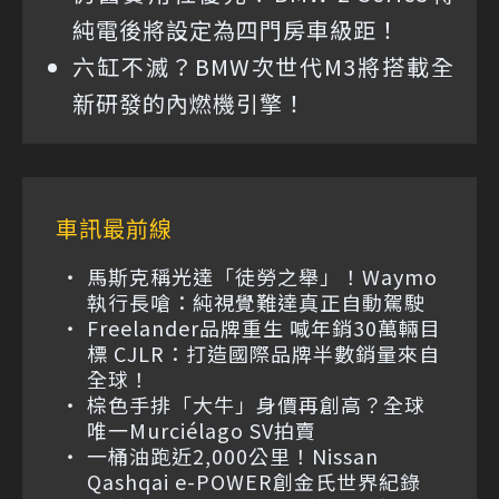
純電後將設定為四門房車級距！
六缸不滅？BMW次世代M3將搭載全
新研發的內燃機引擎！
車訊最前線
馬斯克稱光達「徒勞之舉」！Waymo
執行長嗆：純視覺難達真正自動駕駛
Freelander品牌重生 喊年銷30萬輛目
標 CJLR：打造國際品牌半數銷量來自
全球！
棕色手排「大牛」身價再創高？全球
唯一Murciélago SV拍賣
一桶油跑近2,000公里！Nissan
Qashqai e-POWER創金氏世界紀錄