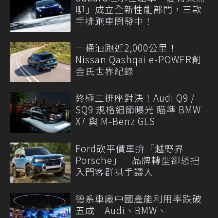
聊」成立全新性能部門，三款
手排跑車開發中！
一桶油跑近2,000公里！
Nissan Qashqai e-POWER創
金氏世界紀錄
終極三排座對決！Audi Q9 /
SQ9 規格細節曝光 瞄準 BMW
X7 與 M-Benz GLS
Ford砍平價車拚「越野界
Porsche」 品牌轉型卻恐把
入門客群拱手讓人
德系車廠中國產能利用率跌破
五成 Audi、BMW、