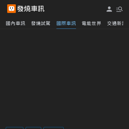
國內車訊
發燒試駕
國際車訊
電能世界
交通新訊